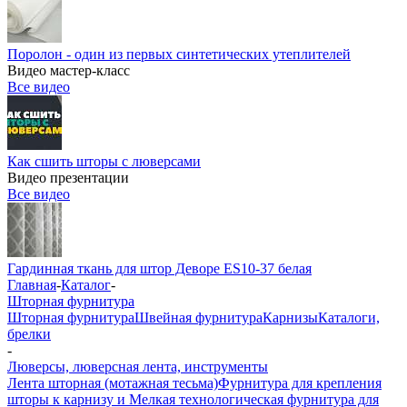
Поролон - один из первых синтетических утеплителей
Видео мастер-класс
Все видео
Как сшить шторы с люверсами
Видео презентации
Все видео
Гардинная ткань для штор Деворе ES10-37 белая
Главная
-
Каталог
-
Шторная фурнитура
Шторная фурнитура
Швейная фурнитура
Карнизы
Каталоги,
брелки
-
Люверсы, люверсная лента, инструменты
Лента шторная (мотажная тесьма)
Фурнитура для крепления
шторы к карнизу и Мелкая технологическая фурнитура для