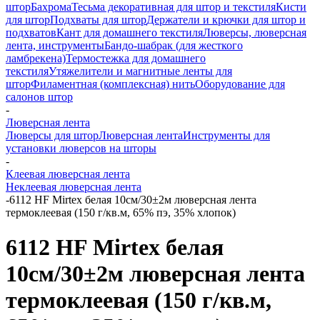
штор
Бахрома
Тесьма декоративная для штор и текстиля
Кисти
для штор
Подхваты для штор
Держатели и крючки для штор и
подхватов
Кант для домашнего текстиля
Люверсы, люверсная
лента, инструменты
Бандо-шабрак (для жесткого
ламбрекена)
Термостежка для домашнего
текстиля
Утяжелители и магнитные ленты для
штор
Филаментная (комплексная) нить
Оборудование для
салонов штор
-
Люверсная лента
Люверсы для штор
Люверсная лента
Инструменты для
установки люверсов на шторы
-
Клеевая люверсная лента
Неклеевая люверсная лента
-
6112 HF Mirtex белая 10см/30±2м люверсная лента
термоклеевая (150 г/кв.м, 65% пэ, 35% хлопок)
6112 HF Mirtex белая
10см/30±2м люверсная лента
термоклеевая (150 г/кв.м,