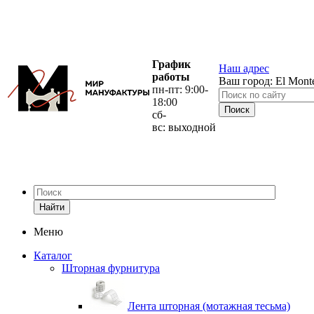
График
Наш адрес
работы
Ваш город:
El Mont
пн-пт: 9:00-
18:00
сб-
вс: выходной
Найти
Меню
Каталог
Шторная фурнитура
Лента шторная (мотажная тесьма)