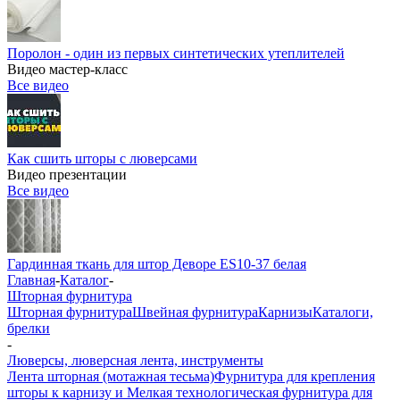
Поролон - один из первых синтетических утеплителей
Видео мастер-класс
Все видео
Как сшить шторы с люверсами
Видео презентации
Все видео
Гардинная ткань для штор Деворе ES10-37 белая
Главная
-
Каталог
-
Шторная фурнитура
Шторная фурнитура
Швейная фурнитура
Карнизы
Каталоги,
брелки
-
Люверсы, люверсная лента, инструменты
Лента шторная (мотажная тесьма)
Фурнитура для крепления
шторы к карнизу и Мелкая технологическая фурнитура для