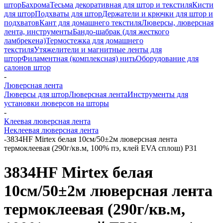
штор
Бахрома
Тесьма декоративная для штор и текстиля
Кисти
для штор
Подхваты для штор
Держатели и крючки для штор и
подхватов
Кант для домашнего текстиля
Люверсы, люверсная
лента, инструменты
Бандо-шабрак (для жесткого
ламбрекена)
Термостежка для домашнего
текстиля
Утяжелители и магнитные ленты для
штор
Филаментная (комплексная) нить
Оборудование для
салонов штор
-
Люверсная лента
Люверсы для штор
Люверсная лента
Инструменты для
установки люверсов на шторы
-
Клеевая люверсная лента
Неклеевая люверсная лента
-
3834HF Mirtex белая 10см/50±2м люверсная лента
термоклеевая (290г/кв.м, 100% пэ, клей EVA сплош) Р31
3834HF Mirtex белая
10см/50±2м люверсная лента
термоклеевая (290г/кв.м,