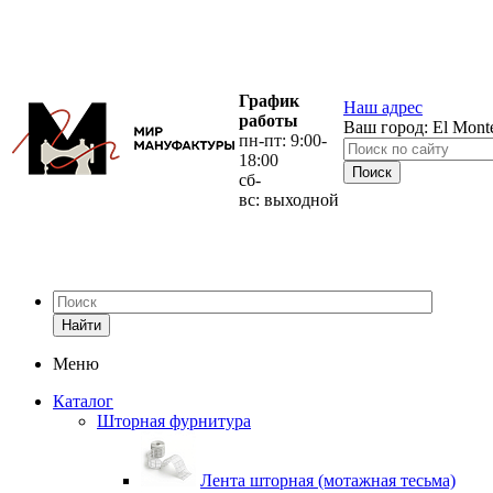
График
Наш адрес
работы
Ваш город:
El Mont
пн-пт: 9:00-
18:00
сб-
вс: выходной
Найти
Меню
Каталог
Шторная фурнитура
Лента шторная (мотажная тесьма)