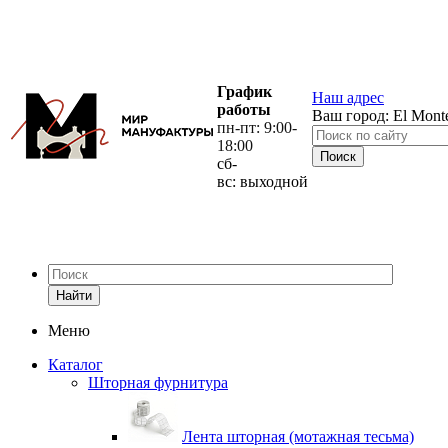
График
Наш адрес
работы
Ваш город:
El Mont
пн-пт: 9:00-
18:00
сб-
вс: выходной
Найти
Меню
Каталог
Шторная фурнитура
Лента шторная (мотажная тесьма)