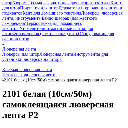
штор
Бахрома
Тесьма декоративная для штор и текстиля
Кисти
для штор
Подхваты для штор
Держатели и крючки для штор и
подхватов
Кант для домашнего текстиля
Люверсы, люверсная
лента, инструменты
Бандо-шабрак (для жесткого
ламбрекена)
Термостежка для домашнего
текстиля
Утяжелители и магнитные ленты для
штор
Филаментная (комплексная) нить
Оборудование для
салонов штор
-
Люверсная лента
Люверсы для штор
Люверсная лента
Инструменты для
установки люверсов на шторы
-
Клеевая люверсная лента
Неклеевая люверсная лента
-
2101 белая (10см/50м) самоклеящаяся люверсная лента Р2
2101 белая (10см/50м)
самоклеящаяся люверсная
лента Р2