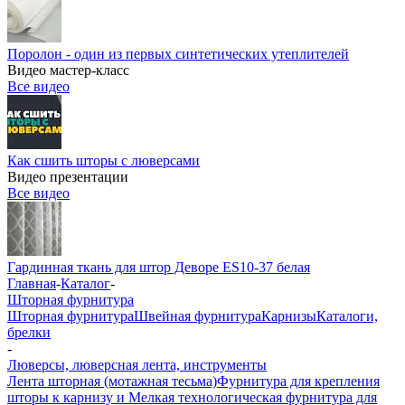
Поролон - один из первых синтетических утеплителей
Видео мастер-класс
Все видео
Как сшить шторы с люверсами
Видео презентации
Все видео
Гардинная ткань для штор Деворе ES10-37 белая
Главная
-
Каталог
-
Шторная фурнитура
Шторная фурнитура
Швейная фурнитура
Карнизы
Каталоги,
брелки
-
Люверсы, люверсная лента, инструменты
Лента шторная (мотажная тесьма)
Фурнитура для крепления
шторы к карнизу и Мелкая технологическая фурнитура для