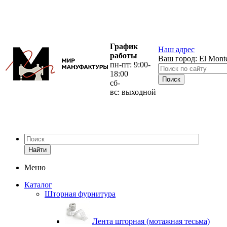
График
Наш адрес
работы
Ваш город:
El Mont
пн-пт: 9:00-
18:00
сб-
вс: выходной
Найти
Меню
Каталог
Шторная фурнитура
Лента шторная (мотажная тесьма)