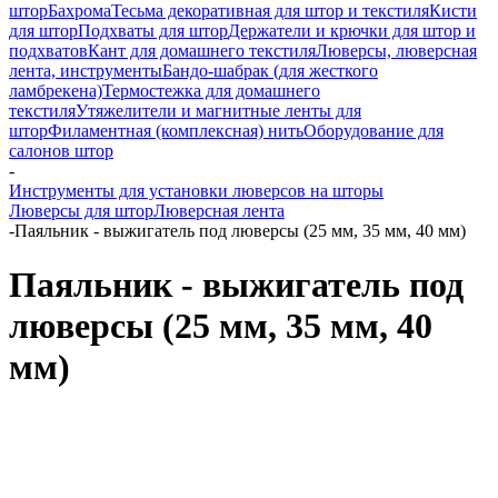
штор
Бахрома
Тесьма декоративная для штор и текстиля
Кисти
для штор
Подхваты для штор
Держатели и крючки для штор и
подхватов
Кант для домашнего текстиля
Люверсы, люверсная
лента, инструменты
Бандо-шабрак (для жесткого
ламбрекена)
Термостежка для домашнего
текстиля
Утяжелители и магнитные ленты для
штор
Филаментная (комплексная) нить
Оборудование для
салонов штор
-
Инструменты для установки люверсов на шторы
Люверсы для штор
Люверсная лента
-
Паяльник - выжигатель под люверсы (25 мм, 35 мм, 40 мм)
Паяльник - выжигатель под
люверсы (25 мм, 35 мм, 40
мм)