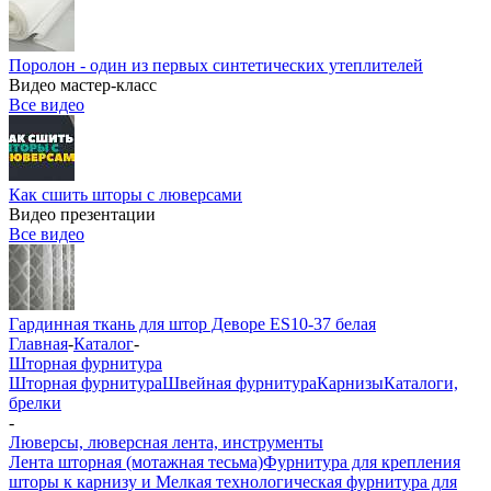
Поролон - один из первых синтетических утеплителей
Видео мастер-класс
Все видео
Как сшить шторы с люверсами
Видео презентации
Все видео
Гардинная ткань для штор Деворе ES10-37 белая
Главная
-
Каталог
-
Шторная фурнитура
Шторная фурнитура
Швейная фурнитура
Карнизы
Каталоги,
брелки
-
Люверсы, люверсная лента, инструменты
Лента шторная (мотажная тесьма)
Фурнитура для крепления
шторы к карнизу и Мелкая технологическая фурнитура для