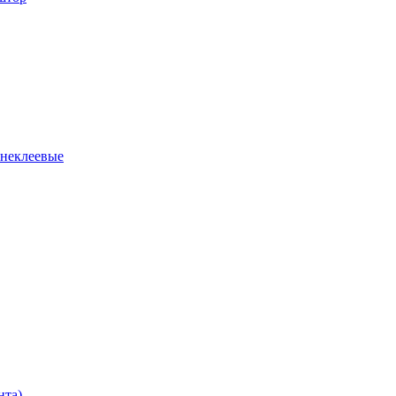
 неклеевые
нта)