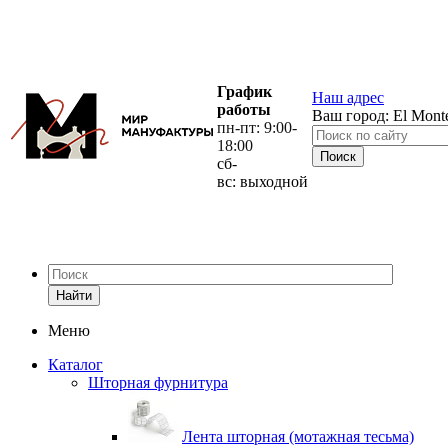
График
Наш адрес
работы
Ваш город:
El Mont
пн-пт: 9:00-
18:00
сб-
вс: выходной
Найти
Меню
Каталог
Шторная фурнитура
Лента шторная (мотажная тесьма)