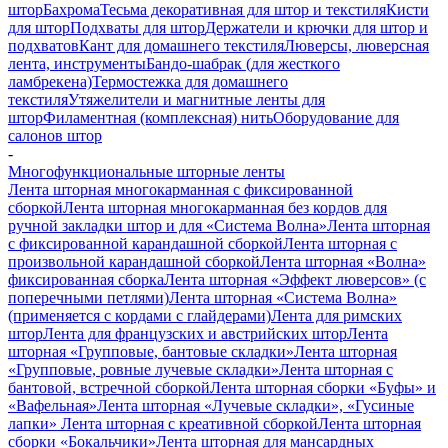
штор
Бахрома
Тесьма декоративная для штор и текстиля
Кисти
для штор
Подхваты для штор
Держатели и крючки для штор и
подхватов
Кант для домашнего текстиля
Люверсы, люверсная
лента, инструменты
Бандо-шабрак (для жесткого
ламбрекена)
Термостежка для домашнего
текстиля
Утяжелители и магнитные ленты для
штор
Филаментная (комплексная) нить
Оборудование для
салонов штор
-
Многофункциональные шторные ленты
Лента шторная многокарманная с фиксированной
сборкой
Лента шторная многокарманная без кордов для
ручной закладки штор и для «Система Волна»
Лента шторная
с фиксированной карандашной сборкой
Лента шторная с
произвольной карандашной сборкой
Лента шторная «Волна»
фиксированная сборка
Лента шторная «Эффект люверсов» (с
поперечными петлями)
Лента шторная «Система Волна»
(применяется с кордами с глайдерами)
Лента для римских
штор
Лента для французских и австрийских штор
Лента
шторная «Групповые, бантовые складки»
Лента шторная
«Групповые, ровные лучевые складки»
Лента шторная с
бантовой, встречной сборкой
Лента шторная сборки «Буфы» и
«Вафельная»
Лента шторная «Лучевые складки», «Гусиные
лапки»
Лента шторная с креативной сборкой
Лента шторная
сборки «Бокальчики»
Лента шторная для мансардных