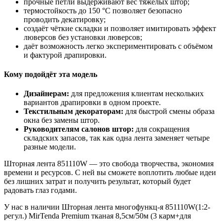
прочные петли выдерживают вес тяжёлых штор;
термостойкость до 150 °C позволяет безопасно
проводить декатировку;
создаёт чёткие складки и позволяет имитировать эффект
люверсов без установки люверсов;
даёт возможность легко экспериментировать с объёмом
и фактурой драпировки.
Кому подойдёт эта модель
Дизайнерам:
для предложения клиентам нескольких
вариантов драпировки в одном проекте.
Текстильным декораторам:
для быстрой смены образа
окна без замены штор.
Руководителям салонов штор:
для сокращения
складских запасов, так как одна лента заменяет четыре
разные модели.
Шторная лента 851110W — это свобода творчества, экономия
времени и ресурсов. С ней вы сможете воплотить любые идеи
без лишних затрат и получить результат, который будет
радовать глаз годами.
У нас в наличии Шторная лента многофункц-я 851110W(1:2-
регул.) MirTenda Premium тканая 8,5см/50м (3 карм+для