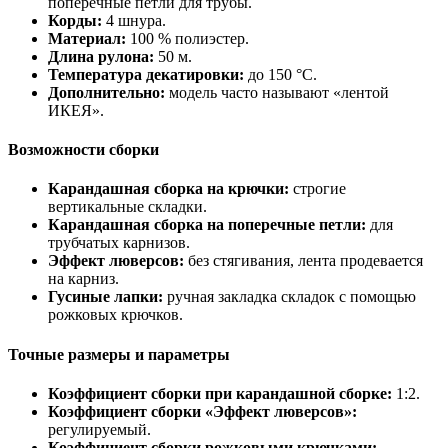
поперечные петли для трубы.
Корды:
4 шнура.
Материал:
100 % полиэстер.
Длина рулона:
50 м.
Температура декатировки:
до 150 °C.
Дополнительно:
модель часто называют «лентой
ИКЕЯ».
Возможности сборки
Карандашная сборка на крючки:
строгие
вертикальные складки.
Карандашная сборка на поперечные петли:
для
трубчатых карнизов.
Эффект люверсов:
без стягивания, лента продевается
на карниз.
Гусиные лапки:
ручная закладка складок с помощью
рожковых крючков.
Точные размеры и параметры
Коэффициент сборки при карандашной сборке:
1:2.
Коэффициент сборки «Эффект люверсов»:
регулируемый.
Коэффициент сборки рожковыми крючками: