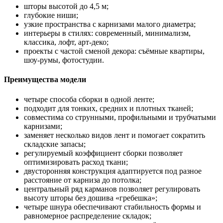
шторы высотой до 4,5 м;
глубокие ниши;
узкие пространства с карнизами малого диаметра;
интерьеры в стилях: современный, минимализм,
классика, лофт, арт-деко;
проекты с частой сменой декора: съёмные квартиры,
шоу-румы, фотостудии.
Преимущества модели
четыре способа сборки в одной ленте;
подходит для тонких, средних и плотных тканей;
совместима со струнными, профильными и трубчатыми
карнизами;
заменяет несколько видов лент и помогает сократить
складские запасы;
регулируемый коэффициент сборки позволяет
оптимизировать расход ткани;
двусторонняя конструкция адаптируется под разное
расстояние от карниза до потолка;
центральный ряд карманов позволяет регулировать
высоту шторы без дошива «гребешка»;
четыре шнура обеспечивают стабильность формы и
равномерное распределение складок;