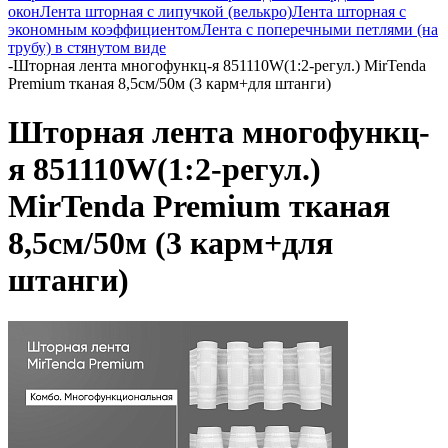
окон
Лента шторная с липучкой (велькро)
Лента шторная с
экономным коэффициентом
Лента с поперечными петлями (на
трубу) в стянутом виде
-
Шторная лента многофункц-я 851110W(1:2-регул.) MirTenda
Premium тканая 8,5см/50м (3 карм+для штанги)
Шторная лента многофункц-
я 851110W(1:2-регул.)
MirTenda Premium тканая
8,5см/50м (3 карм+для
штанги)