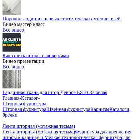
Поролон - один из первых синтетических утеплителей
Видео мастер-класс
Все видео
Как сшить шторы с люверсами
Видео презентации
Все видео
Гардинная ткань для штор Деворе ES10-37 белая
Главная
-
Каталог
-
Шторная фурнитура
Шторная фурнитура
Швейная фурнитура
Карнизы
Каталоги,
брелки
-
Лента шторная (мотажная тесьма)
Лента шторная (мотажная тесьма)
Фурнитура для крепления
шторы к карнизу и Мелкая технологическая фурнитура для