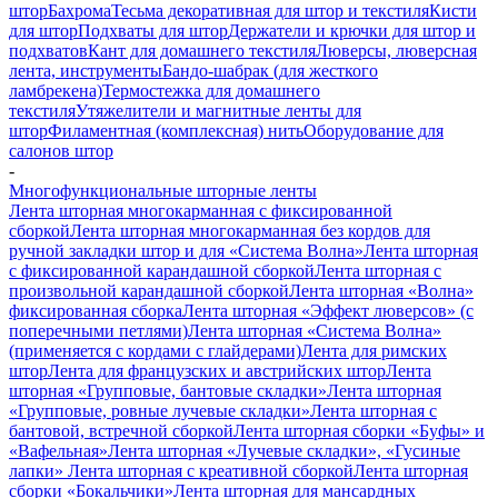
штор
Бахрома
Тесьма декоративная для штор и текстиля
Кисти
для штор
Подхваты для штор
Держатели и крючки для штор и
подхватов
Кант для домашнего текстиля
Люверсы, люверсная
лента, инструменты
Бандо-шабрак (для жесткого
ламбрекена)
Термостежка для домашнего
текстиля
Утяжелители и магнитные ленты для
штор
Филаментная (комплексная) нить
Оборудование для
салонов штор
-
Многофункциональные шторные ленты
Лента шторная многокарманная с фиксированной
сборкой
Лента шторная многокарманная без кордов для
ручной закладки штор и для «Система Волна»
Лента шторная
с фиксированной карандашной сборкой
Лента шторная с
произвольной карандашной сборкой
Лента шторная «Волна»
фиксированная сборка
Лента шторная «Эффект люверсов» (с
поперечными петлями)
Лента шторная «Система Волна»
(применяется с кордами с глайдерами)
Лента для римских
штор
Лента для французских и австрийских штор
Лента
шторная «Групповые, бантовые складки»
Лента шторная
«Групповые, ровные лучевые складки»
Лента шторная с
бантовой, встречной сборкой
Лента шторная сборки «Буфы» и
«Вафельная»
Лента шторная «Лучевые складки», «Гусиные
лапки»
Лента шторная с креативной сборкой
Лента шторная
сборки «Бокальчики»
Лента шторная для мансардных