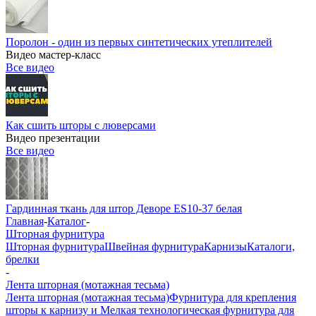
Поролон - один из первых синтетических утеплителей
Видео мастер-класс
Все видео
Как сшить шторы с люверсами
Видео презентации
Все видео
Гардинная ткань для штор Деворе ES10-37 белая
Главная
-
Каталог
-
Шторная фурнитура
Шторная фурнитура
Швейная фурнитура
Карнизы
Каталоги,
брелки
-
Лента шторная (мотажная тесьма)
Лента шторная (мотажная тесьма)
Фурнитура для крепления
шторы к карнизу и Мелкая технологическая фурнитура для