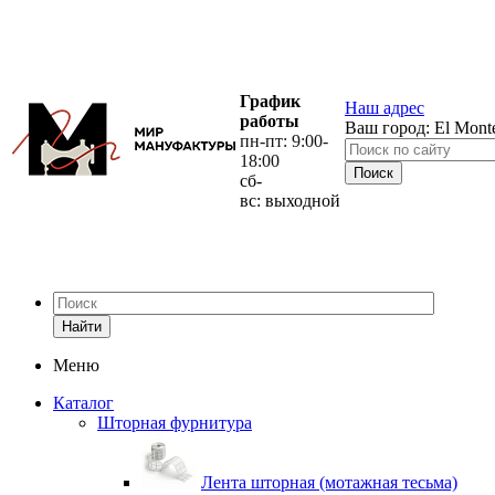
График
Наш адрес
работы
Ваш город:
El Mont
пн-пт: 9:00-
18:00
сб-
вс: выходной
Найти
Меню
Каталог
Шторная фурнитура
Лента шторная (мотажная тесьма)