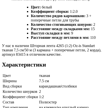
Цвет:
белый
Коэффициент сборки:
1:2.0
Количество рядов кармашков:
3 +
поперечные петли для трубы
Количество стягивающих шнуров:
2
Расстояние между складками мм:
15
Выступ складки в мм:
9
Расстояние между петлями в мм:
110
У нас в наличии Шторная лента 4265 (1:2) Oz-is Standart
тканая 7,5 см/50 м (3 кармана + поперечные петли, 2 корда),
артикул 83415 в отличном качестве.
Характеристики
Цвет
тканая
Ширина
7.5 см
Вид сборки
карандашная/столбики
Количество шнурков
2
Коэффициент сборки
1:2
Состав
Полиэстер
Тип крепления
на крючки/на круглый карниз