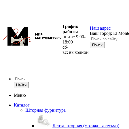
График
Наш адрес
работы
Ваш город:
El Mont
пн-пт: 9:00-
18:00
сб-
вс: выходной
Найти
Меню
Каталог
Шторная фурнитура
Лента шторная (мотажная тесьма)