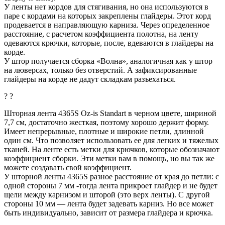
У ленты нет кордов для стягивания, но она используются в
паре с кордами на которых закреплены глайдеры. Этот корд
продевается в направляющую карниза. Через определенное
расстояние, с расчетом коэффициента полотна, на ленту
одеваются крючки, которые, после, вдеваются в глайдеры на
корде.
У штор получается сборка «Волна», аналогичная как у штор
на люверсах, только без отверстий. А зафиксированные
глайдеры на корде не дадут складкам разъехаться.
? ?
Шторная лента 4365S Oz-is Standart в черном цвете, шириной
7,7 см, достаточно жесткая, поэтому хорошо держит форму.
Имеет непрерывные, плотные и широкие петли, длинной
один см. Что позволяет использовать ее для легких и тяжелых
тканей. На ленте есть метки для крючков, которые обозначают
коэффициент сборки. Эти метки вам в помощь, но вы так же
можете создавать свой коэффициент.
У шторной ленты 4365S разное расстояние от края до петли: с
одной стороны 7 мм -тогда лента прикроет глайдер и не будет
щели между карнизом и шторой (это верх ленты). С другой
стороны 10 мм — лента будет задевать карниз. Но все может
быть индивидуально, зависит от размера глайдера и крючка.