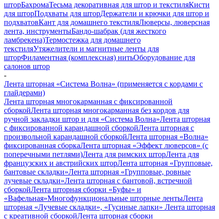
штор
Бахрома
Тесьма декоративная для штор и текстиля
Кисти
для штор
Подхваты для штор
Держатели и крючки для штор и
подхватов
Кант для домашнего текстиля
Люверсы, люверсная
лента, инструменты
Бандо-шабрак (для жесткого
ламбрекена)
Термостежка для домашнего
текстиля
Утяжелители и магнитные ленты для
штор
Филаментная (комплексная) нить
Оборудование для
салонов штор
-
Лента шторная «Система Волна» (применяется с кордами с
глайдерами)
Лента шторная многокарманная с фиксированной
сборкой
Лента шторная многокарманная без кордов для
ручной закладки штор и для «Система Волна»
Лента шторная
с фиксированной карандашной сборкой
Лента шторная с
произвольной карандашной сборкой
Лента шторная «Волна»
фиксированная сборка
Лента шторная «Эффект люверсов» (с
поперечными петлями)
Лента для римских штор
Лента для
французских и австрийских штор
Лента шторная «Групповые,
бантовые складки»
Лента шторная «Групповые, ровные
лучевые складки»
Лента шторная с бантовой, встречной
сборкой
Лента шторная сборки «Буфы» и
«Вафельная»
Многофункциональные шторные ленты
Лента
шторная «Лучевые складки», «Гусиные лапки»
Лента шторная
с креативной сборкой
Лента шторная сборки