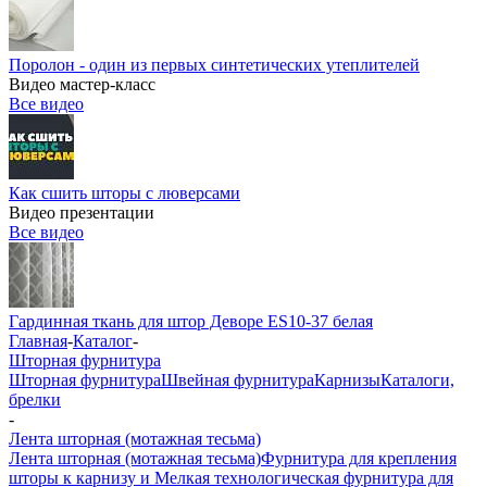
Поролон - один из первых синтетических утеплителей
Видео мастер-класс
Все видео
Как сшить шторы с люверсами
Видео презентации
Все видео
Гардинная ткань для штор Деворе ES10-37 белая
Главная
-
Каталог
-
Шторная фурнитура
Шторная фурнитура
Швейная фурнитура
Карнизы
Каталоги,
брелки
-
Лента шторная (мотажная тесьма)
Лента шторная (мотажная тесьма)
Фурнитура для крепления
шторы к карнизу и Мелкая технологическая фурнитура для