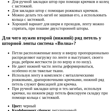
Для ручной закладки штор при помощи крючков и колец
с застежкой.
Для закладки штор с помощью рожковых крючков.
Можно делать тех-загиб не зашивая его, а использовать
кольца с застежкой.
Хороший вариант для ширм и проходов, ленту можно
спрятать, при пошиве двухсторонней шторы.
Для чего нужен второй (нижний) ряд петель у
шторной ленты система «Волна»?
Петли расположенные внизу и вверху пропорционально
распределяют нагрузку по ленте и выступают, своего
рода, ребром жесткости (и по верху и по низу).
Не дают нижней части ленты деформироваться,
особенно если тяжелые ткани.
Используя ленту в комплекте с металлическими
рожковыми, драпировочными крючками, нижний ряд
петель служит фиксацией для крючка.
При ручной закладки штор и тех-загибах, используя
крючки, на нижнем ряду петель фиксируем складку при
помощи кольца с застежкой.
Цвет:
черный
Коэффициент сборки:
регулируемый