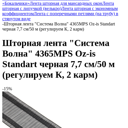
«Бокальчики»
Лента шторная для мансардных окон
Лента
шторная с липучкой (велькро)
Лента шторная с экономным
коэффициентом
Лента с поперечными петлями (на трубу) в
стянутом виде
-
Шторная лента "Система Волна" 4365MPS Oz-is Standart
черная 7,7 см/50 м (регулируем К, 2 карм)
Шторная лента "Система
Волна" 4365MPS Oz-is
Standart черная 7,7 см/50 м
(регулируем К, 2 карм)
-15%