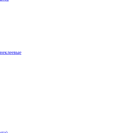
 неклеевые
нта)