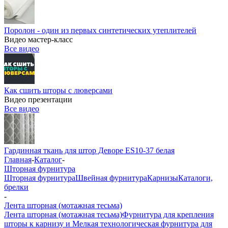
Поролон - один из первых синтетических утеплителей
Видео мастер-класс
Все видео
Как сшить шторы с люверсами
Видео презентации
Все видео
Гардинная ткань для штор Деворе ES10-37 белая
Главная
-
Каталог
-
Шторная фурнитура
Шторная фурнитура
Швейная фурнитура
Карнизы
Каталоги,
брелки
-
Лента шторная (мотажная тесьма)
Лента шторная (мотажная тесьма)
Фурнитура для крепления
шторы к карнизу и Мелкая технологическая фурнитура для