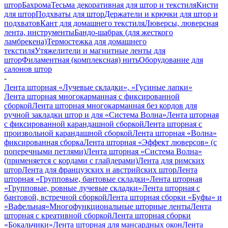
штор
Бахрома
Тесьма декоративная для штор и текстиля
Кисти
для штор
Подхваты для штор
Держатели и крючки для штор и
подхватов
Кант для домашнего текстиля
Люверсы, люверсная
лента, инструменты
Бандо-шабрак (для жесткого
ламбрекена)
Термостежка для домашнего
текстиля
Утяжелители и магнитные ленты для
штор
Филаментная (комплексная) нить
Оборудование для
салонов штор
-
Лента шторная «Лучевые складки», «Гусиные лапки»
Лента шторная многокарманная с фиксированной
сборкой
Лента шторная многокарманная без кордов для
ручной закладки штор и для «Система Волна»
Лента шторная
с фиксированной карандашной сборкой
Лента шторная с
произвольной карандашной сборкой
Лента шторная «Волна»
фиксированная сборка
Лента шторная «Эффект люверсов» (с
поперечными петлями)
Лента шторная «Система Волна»
(применяется с кордами с глайдерами)
Лента для римских
штор
Лента для французских и австрийских штор
Лента
шторная «Групповые, бантовые складки»
Лента шторная
«Групповые, ровные лучевые складки»
Лента шторная с
бантовой, встречной сборкой
Лента шторная сборки «Буфы» и
«Вафельная»
Многофункциональные шторные ленты
Лента
шторная с креативной сборкой
Лента шторная сборки
«Бокальчики»
Лента шторная для мансардных окон
Лента