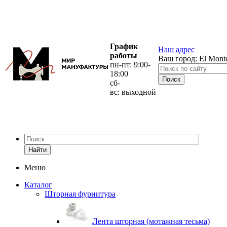
График
Наш адрес
работы
Ваш город:
El Mont
пн-пт: 9:00-
18:00
сб-
вс: выходной
Найти
Меню
Каталог
Шторная фурнитура
Лента шторная (мотажная тесьма)