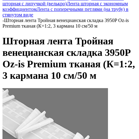
шторная с липучкой (велькро)
Лента шторная с экономным
коэффициентом
Лента с поперечными петлями (на трубу) в
стянутом виде
-
Шторная лента Тройная венецианская складка 3950P Oz-is
Premium тканая (К=1:2, 3 кармана 10 см/50 м
Шторная лента Тройная
венецианская складка 3950P
Oz-is Premium тканая (К=1:2,
3 кармана 10 см/50 м