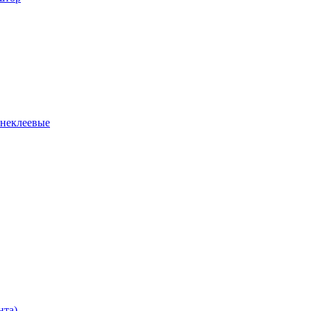
 неклеевые
нта)