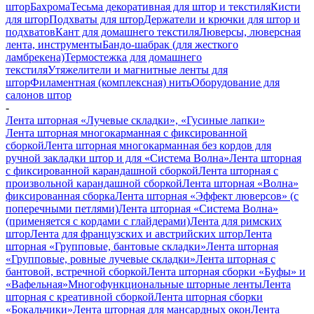
штор
Бахрома
Тесьма декоративная для штор и текстиля
Кисти
для штор
Подхваты для штор
Держатели и крючки для штор и
подхватов
Кант для домашнего текстиля
Люверсы, люверсная
лента, инструменты
Бандо-шабрак (для жесткого
ламбрекена)
Термостежка для домашнего
текстиля
Утяжелители и магнитные ленты для
штор
Филаментная (комплексная) нить
Оборудование для
салонов штор
-
Лента шторная «Лучевые складки», «Гусиные лапки»
Лента шторная многокарманная с фиксированной
сборкой
Лента шторная многокарманная без кордов для
ручной закладки штор и для «Система Волна»
Лента шторная
с фиксированной карандашной сборкой
Лента шторная с
произвольной карандашной сборкой
Лента шторная «Волна»
фиксированная сборка
Лента шторная «Эффект люверсов» (с
поперечными петлями)
Лента шторная «Система Волна»
(применяется с кордами с глайдерами)
Лента для римских
штор
Лента для французских и австрийских штор
Лента
шторная «Групповые, бантовые складки»
Лента шторная
«Групповые, ровные лучевые складки»
Лента шторная с
бантовой, встречной сборкой
Лента шторная сборки «Буфы» и
«Вафельная»
Многофункциональные шторные ленты
Лента
шторная с креативной сборкой
Лента шторная сборки
«Бокальчики»
Лента шторная для мансардных окон
Лента