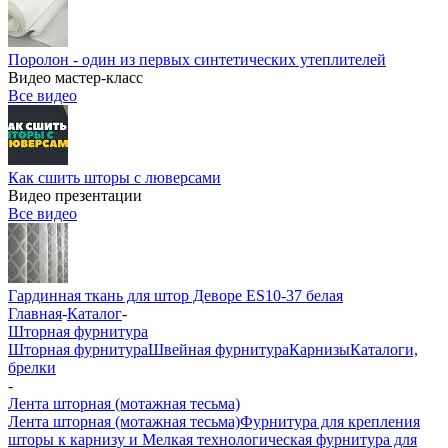
Поролон - один из первых синтетических утеплителей
Видео мастер-класс
Все видео
Как сшить шторы с люверсами
Видео презентации
Все видео
Гардинная ткань для штор Деворе ES10-37 белая
Главная
-
Каталог
-
Шторная фурнитура
Шторная фурнитура
Швейная фурнитура
Карнизы
Каталоги,
брелки
-
Лента шторная (мотажная тесьма)
Лента шторная (мотажная тесьма)
Фурнитура для крепления
шторы к карнизу и Мелкая технологическая фурнитура для