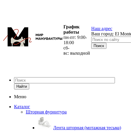
График
Наш адрес
работы
Ваш город:
El Mont
пн-пт: 9:00-
18:00
сб-
вс: выходной
Найти
Меню
Каталог
Шторная фурнитура
Лента шторная (мотажная тесьма)