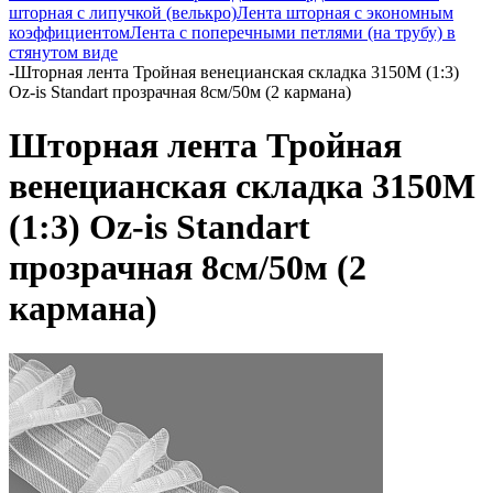
шторная с липучкой (велькро)
Лента шторная с экономным
коэффициентом
Лента с поперечными петлями (на трубу) в
стянутом виде
-
Шторная лента Тройная венецианская складка 3150M (1:3)
Oz-is Standart прозрачная 8см/50м (2 кармана)
Шторная лента Тройная
венецианская складка 3150M
(1:3) Oz-is Standart
прозрачная 8см/50м (2
кармана)