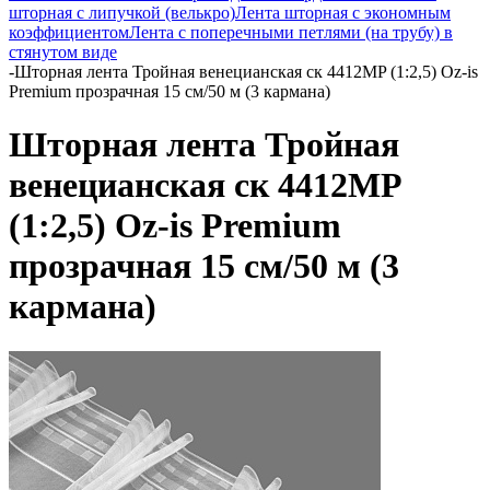
шторная с липучкой (велькро)
Лента шторная с экономным
коэффициентом
Лента с поперечными петлями (на трубу) в
стянутом виде
-
Шторная лента Тройная венецианская ск 4412MP (1:2,5) Oz-is
Premium прозрачная 15 см/50 м (3 кармана)
Шторная лента Тройная
венецианская ск 4412MP
(1:2,5) Oz-is Premium
прозрачная 15 см/50 м (3
кармана)