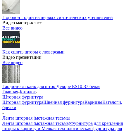
Поролон - один из первых синтетических утеплителей
Видео мастер-класс
Все видео
Как сшить шторы с люверсами
Видео презентации
Все видео
Гардинная ткань для штор Деворе ES10-37 белая
Главная
-
Каталог
-
Шторная фурнитура
Шторная фурнитура
Швейная фурнитура
Карнизы
Каталоги,
брелки
-
Лента шторная (мотажная тесьма)
Лента шторная (мотажная тесьма)
Фурнитура для крепления
шторы к карнизу и Мелкая технологическая фурнитура для