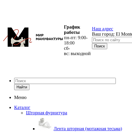
График
Наш адрес
работы
Ваш город:
El Mont
пн-пт: 9:00-
18:00
сб-
вс: выходной
Найти
Меню
Каталог
Шторная фурнитура
Лента шторная (мотажная тесьма)