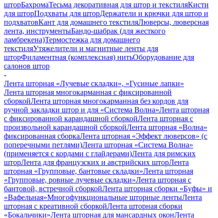
штор
Бахрома
Тесьма декоративная для штор и текстиля
Кисти
для штор
Подхваты для штор
Держатели и крючки для штор и
подхватов
Кант для домашнего текстиля
Люверсы, люверсная
лента, инструменты
Бандо-шабрак (для жесткого
ламбрекена)
Термостежка для домашнего
текстиля
Утяжелители и магнитные ленты для
штор
Филаментная (комплексная) нить
Оборудование для
салонов штор
-
Лента шторная «Лучевые складки», «Гусиные лапки»
Лента шторная многокарманная с фиксированной
сборкой
Лента шторная многокарманная без кордов для
ручной закладки штор и для «Система Волна»
Лента шторная
с фиксированной карандашной сборкой
Лента шторная с
произвольной карандашной сборкой
Лента шторная «Волна»
фиксированная сборка
Лента шторная «Эффект люверсов» (с
поперечными петлями)
Лента шторная «Система Волна»
(применяется с кордами с глайдерами)
Лента для римских
штор
Лента для французских и австрийских штор
Лента
шторная «Групповые, бантовые складки»
Лента шторная
«Групповые, ровные лучевые складки»
Лента шторная с
бантовой, встречной сборкой
Лента шторная сборки «Буфы» и
«Вафельная»
Многофункциональные шторные ленты
Лента
шторная с креативной сборкой
Лента шторная сборки
«Бокальчики»
Лента шторная для мансардных окон
Лента