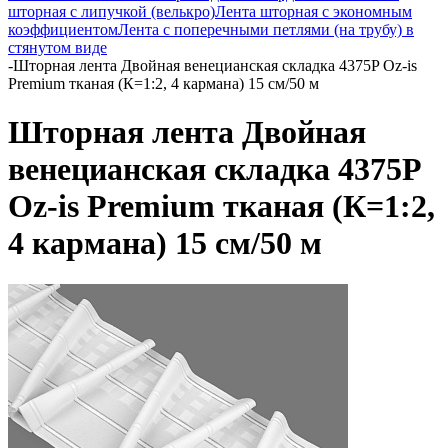
шторная с липучкой (велькро)
Лента шторная с экономным
коэффициентом
Лента с поперечными петлями (на трубу) в
стянутом виде
-
Шторная лента Двойная венецианская складка 4375P Oz-is
Premium тканая (К=1:2, 4 кармана) 15 см/50 м
Шторная лента Двойная
венецианская складка 4375P
Oz-is Premium тканая (К=1:2,
4 кармана) 15 см/50 м