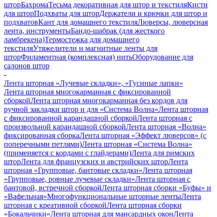
штор
Бахрома
Тесьма декоративная для штор и текстиля
Кисти
для штор
Подхваты для штор
Держатели и крючки для штор и
подхватов
Кант для домашнего текстиля
Люверсы, люверсная
лента, инструменты
Бандо-шабрак (для жесткого
ламбрекена)
Термостежка для домашнего
текстиля
Утяжелители и магнитные ленты для
штор
Филаментная (комплексная) нить
Оборудование для
салонов штор
-
Лента шторная «Лучевые складки», «Гусиные лапки»
Лента шторная многокарманная с фиксированной
сборкой
Лента шторная многокарманная без кордов для
ручной закладки штор и для «Система Волна»
Лента шторная
с фиксированной карандашной сборкой
Лента шторная с
произвольной карандашной сборкой
Лента шторная «Волна»
фиксированная сборка
Лента шторная «Эффект люверсов» (с
поперечными петлями)
Лента шторная «Система Волна»
(применяется с кордами с глайдерами)
Лента для римских
штор
Лента для французских и австрийских штор
Лента
шторная «Групповые, бантовые складки»
Лента шторная
«Групповые, ровные лучевые складки»
Лента шторная с
бантовой, встречной сборкой
Лента шторная сборки «Буфы» и
«Вафельная»
Многофункциональные шторные ленты
Лента
шторная с креативной сборкой
Лента шторная сборки
«Бокальчики»
Лента шторная для мансардных окон
Лента