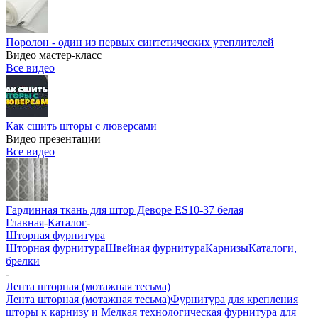
Поролон - один из первых синтетических утеплителей
Видео мастер-класс
Все видео
Как сшить шторы с люверсами
Видео презентации
Все видео
Гардинная ткань для штор Деворе ES10-37 белая
Главная
-
Каталог
-
Шторная фурнитура
Шторная фурнитура
Швейная фурнитура
Карнизы
Каталоги,
брелки
-
Лента шторная (мотажная тесьма)
Лента шторная (мотажная тесьма)
Фурнитура для крепления
шторы к карнизу и Мелкая технологическая фурнитура для