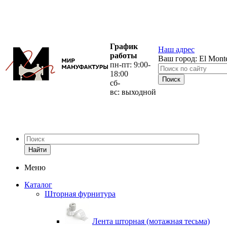
График
Наш адрес
работы
Ваш город:
El Mont
пн-пт: 9:00-
18:00
сб-
вс: выходной
Найти
Меню
Каталог
Шторная фурнитура
Лента шторная (мотажная тесьма)