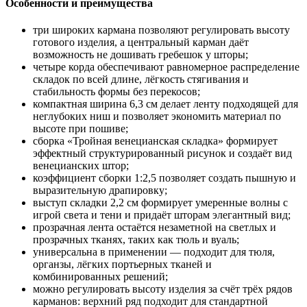
Особенности и преимущества
три широких кармана позволяют регулировать высоту
готового изделия, а центральный карман даёт
возможность не дошивать гребешок у шторы;
четыре корда обеспечивают равномерное распределение
складок по всей длине, лёгкость стягивания и
стабильность формы без перекосов;
компактная ширина 6,3 см делает ленту подходящей для
неглубоких ниш и позволяет экономить материал по
высоте при пошиве;
сборка «Тройная венецианская складка» формирует
эффектный структурированный рисунок и создаёт вид
венецианских штор;
коэффициент сборки 1:2,5 позволяет создать пышную и
выразительную драпировку;
выступ складки 2,2 см формирует умеренные волны с
игрой света и тени и придаёт шторам элегантный вид;
прозрачная лента остаётся незаметной на светлых и
прозрачных тканях, таких как тюль и вуаль;
универсальна в применении — подходит для тюля,
органзы, лёгких портьерных тканей и
комбинированных решений;
можно регулировать высоту изделия за счёт трёх рядов
карманов: верхний ряд подходит для стандартной