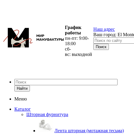
График
Наш адрес
работы
Ваш город:
El Mont
пн-пт: 9:00-
18:00
сб-
вс: выходной
Найти
Меню
Каталог
Шторная фурнитура
Лента шторная (мотажная тесьма)