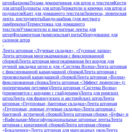
штор
Бахрома
Тесьма декоративная для штор и текстиля
Кисти
для штор
Подхваты для штор
Держатели и крючки для штор и
подхватов
Кант для домашнего текстиля
Люверсы, люверсная
лента, инструменты
Бандо-шабрак (для жесткого
ламбрекена)
Термостежка для домашнего
текстиля
Утяжелители и магнитные ленты для
штор
Филаментная (комплексная) нить
Оборудование для
салонов штор
-
Лента шторная «Лучевые складки», «Гусиные лапки»
Лента шторная многокарманная с фиксированной
сборкой
Лента шторная многокарманная без кордов для
ручной закладки штор и для «Система Волна»
Лента шторная
с фиксированной карандашной сборкой
Лента шторная с
произвольной карандашной сборкой
Лента шторная «Волна»
фиксированная сборка
Лента шторная «Эффект люверсов» (с
поперечными петлями)
Лента шторная «Система Волна»
(применяется с кордами с глайдерами)
Лента для римских
штор
Лента для французских и австрийских штор
Лента
шторная «Групповые, бантовые складки»
Лента шторная
«Групповые, ровные лучевые складки»
Лента шторная с
бантовой, встречной сборкой
Лента шторная сборки «Буфы» и
«Вафельная»
Многофункциональные шторные ленты
Лента
шторная с креативной сборкой
Лента шторная сборки
«Бокальчики»
Лента шторная для мансардных окон
Лента