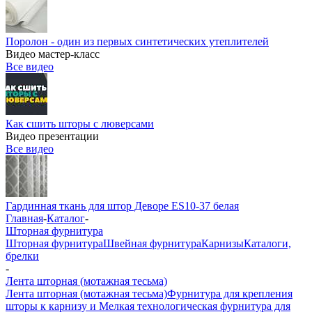
Поролон - один из первых синтетических утеплителей
Видео мастер-класс
Все видео
Как сшить шторы с люверсами
Видео презентации
Все видео
Гардинная ткань для штор Деворе ES10-37 белая
Главная
-
Каталог
-
Шторная фурнитура
Шторная фурнитура
Швейная фурнитура
Карнизы
Каталоги,
брелки
-
Лента шторная (мотажная тесьма)
Лента шторная (мотажная тесьма)
Фурнитура для крепления
шторы к карнизу и Мелкая технологическая фурнитура для