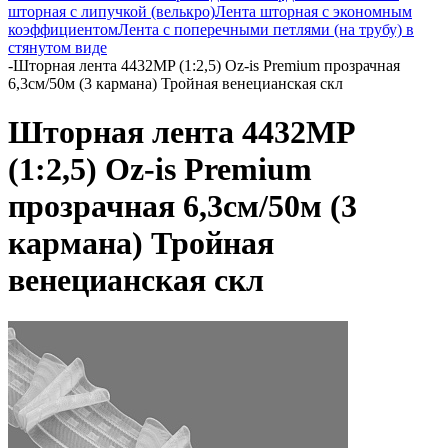
шторная с липучкой (велькро)
Лента шторная с экономным
коэффициентом
Лента с поперечными петлями (на трубу) в
стянутом виде
-
Шторная лента 4432MP (1:2,5) Oz-is Premium прозрачная
6,3см/50м (3 кармана) Тройная венецианская скл
Шторная лента 4432MP
(1:2,5) Oz-is Premium
прозрачная 6,3см/50м (3
кармана) Тройная
венецианская скл