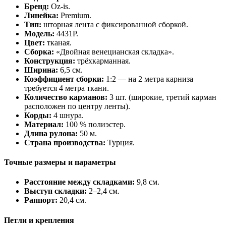
Бренд:
Oz‑is.
Линейка:
Premium.
Тип:
шторная лента с фиксированной сборкой.
Модель:
4431P.
Цвет:
тканая.
Сборка:
«Двойная венецианская складка».
Конструкция:
трёхкарманная.
Ширина:
6,5 см.
Коэффициент сборки:
1:2 — на 2 метра карниза
требуется 4 метра ткани.
Количество карманов:
3 шт. (широкие, третий карман
расположен по центру ленты).
Корды:
4 шнура.
Материал:
100 % полиэстер.
Длина рулона:
50 м.
Страна производства:
Турция.
Точные размеры и параметры
Расстояние между складками:
9,8 см.
Выступ складки:
2–2,4 см.
Раппорт:
20,4 см.
Петли и крепления