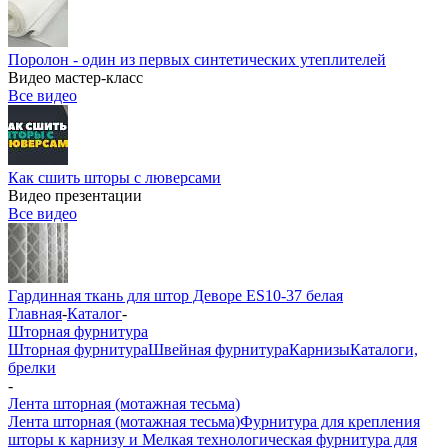
Поролон - один из первых синтетических утеплителей
Видео мастер-класс
Все видео
Как сшить шторы с люверсами
Видео презентации
Все видео
Гардинная ткань для штор Деворе ES10-37 белая
Главная
-
Каталог
-
Шторная фурнитура
Шторная фурнитура
Швейная фурнитура
Карнизы
Каталоги,
брелки
-
Лента шторная (мотажная тесьма)
Лента шторная (мотажная тесьма)
Фурнитура для крепления
шторы к карнизу и Мелкая технологическая фурнитура для