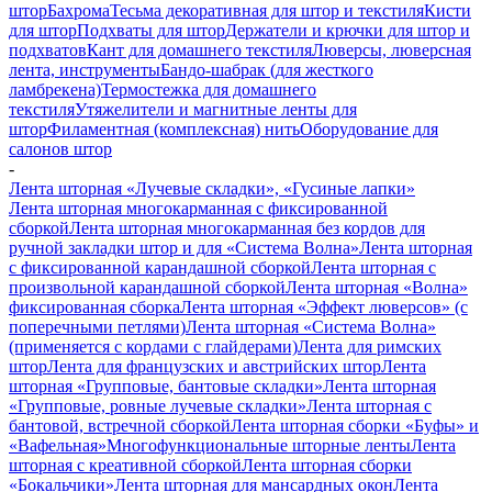
штор
Бахрома
Тесьма декоративная для штор и текстиля
Кисти
для штор
Подхваты для штор
Держатели и крючки для штор и
подхватов
Кант для домашнего текстиля
Люверсы, люверсная
лента, инструменты
Бандо-шабрак (для жесткого
ламбрекена)
Термостежка для домашнего
текстиля
Утяжелители и магнитные ленты для
штор
Филаментная (комплексная) нить
Оборудование для
салонов штор
-
Лента шторная «Лучевые складки», «Гусиные лапки»
Лента шторная многокарманная с фиксированной
сборкой
Лента шторная многокарманная без кордов для
ручной закладки штор и для «Система Волна»
Лента шторная
с фиксированной карандашной сборкой
Лента шторная с
произвольной карандашной сборкой
Лента шторная «Волна»
фиксированная сборка
Лента шторная «Эффект люверсов» (с
поперечными петлями)
Лента шторная «Система Волна»
(применяется с кордами с глайдерами)
Лента для римских
штор
Лента для французских и австрийских штор
Лента
шторная «Групповые, бантовые складки»
Лента шторная
«Групповые, ровные лучевые складки»
Лента шторная с
бантовой, встречной сборкой
Лента шторная сборки «Буфы» и
«Вафельная»
Многофункциональные шторные ленты
Лента
шторная с креативной сборкой
Лента шторная сборки
«Бокальчики»
Лента шторная для мансардных окон
Лента