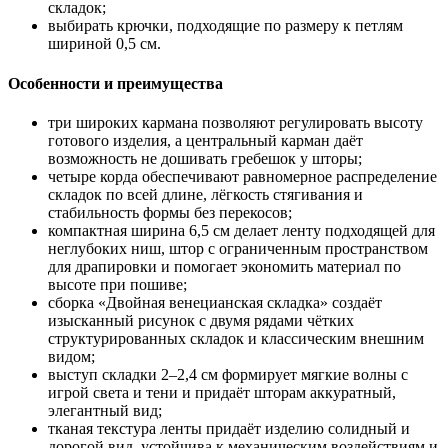
складок;
выбирать крючки, подходящие по размеру к петлям
шириной 0,5 см.
Особенности и преимущества
три широких кармана позволяют регулировать высоту
готового изделия, а центральный карман даёт
возможность не дошивать гребешок у шторы;
четыре корда обеспечивают равномерное распределение
складок по всей длине, лёгкость стягивания и
стабильность формы без перекосов;
компактная ширина 6,5 см делает ленту подходящей для
неглубоких ниш, штор с ограниченным пространством
для драпировки и помогает экономить материал по
высоте при пошиве;
сборка «Двойная венецианская складка» создаёт
изысканный рисунок с двумя рядами чётких
структурированных складок и классическим внешним
видом;
выступ складки 2–2,4 см формирует мягкие волны с
игрой света и тени и придаёт шторам аккуратный,
элегантный вид;
тканая текстура ленты придаёт изделию солидный и
дорогой вид, устойчива к механическим воздействиям и