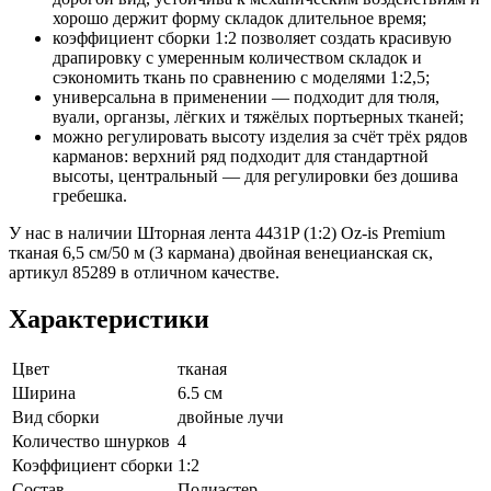
хорошо держит форму складок длительное время;
коэффициент сборки 1:2 позволяет создать красивую
драпировку с умеренным количеством складок и
сэкономить ткань по сравнению с моделями 1:2,5;
универсальна в применении — подходит для тюля,
вуали, органзы, лёгких и тяжёлых портьерных тканей;
можно регулировать высоту изделия за счёт трёх рядов
карманов: верхний ряд подходит для стандартной
высоты, центральный — для регулировки без дошива
гребешка.
У нас в наличии Шторная лента 4431P (1:2) Oz-is Premium
тканая 6,5 см/50 м (3 кармана) двойная венецианская ск,
артикул 85289 в отличном качестве.
Характеристики
Цвет
тканая
Ширина
6.5 см
Вид сборки
двойные лучи
Количество шнурков
4
Коэффициент сборки
1:2
Состав
Полиэстер