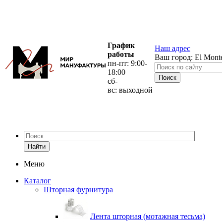
График
Наш адрес
работы
Ваш город:
El Mont
пн-пт: 9:00-
18:00
сб-
вс: выходной
Найти
Меню
Каталог
Шторная фурнитура
Лента шторная (мотажная тесьма)