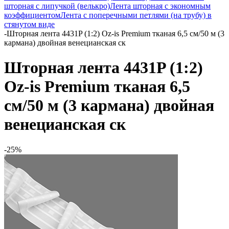
шторная с липучкой (велькро)
Лента шторная с экономным
коэффициентом
Лента с поперечными петлями (на трубу) в
стянутом виде
-
Шторная лента 4431P (1:2) Oz-is Premium тканая 6,5 см/50 м (3
кармана) двойная венецианская ск
Шторная лента 4431P (1:2)
Oz-is Premium тканая 6,5
см/50 м (3 кармана) двойная
венецианская ск
-25%