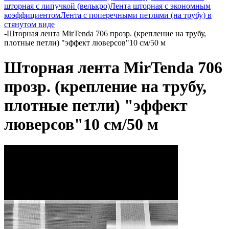
шторная с липучкой (велькро)
Лента шторная с экономным
коэффициентом
Лента с поперечными петлями (на трубу) в
стянутом виде
-
Шторная лента MirTenda 706 прозр. (крепление на трубу,
плотные петли) "эффект люверсов"10 см/50 м
Шторная лента MirTenda 706
прозр. (крепление на трубу,
плотные петли) "эффект
люверсов"10 см/50 м