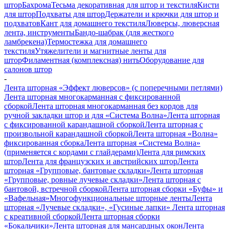
штор
Бахрома
Тесьма декоративная для штор и текстиля
Кисти
для штор
Подхваты для штор
Держатели и крючки для штор и
подхватов
Кант для домашнего текстиля
Люверсы, люверсная
лента, инструменты
Бандо-шабрак (для жесткого
ламбрекена)
Термостежка для домашнего
текстиля
Утяжелители и магнитные ленты для
штор
Филаментная (комплексная) нить
Оборудование для
салонов штор
-
Лента шторная «Эффект люверсов» (с поперечными петлями)
Лента шторная многокарманная с фиксированной
сборкой
Лента шторная многокарманная без кордов для
ручной закладки штор и для «Система Волна»
Лента шторная
с фиксированной карандашной сборкой
Лента шторная с
произвольной карандашной сборкой
Лента шторная «Волна»
фиксированная сборка
Лента шторная «Система Волна»
(применяется с кордами с глайдерами)
Лента для римских
штор
Лента для французских и австрийских штор
Лента
шторная «Групповые, бантовые складки»
Лента шторная
«Групповые, ровные лучевые складки»
Лента шторная с
бантовой, встречной сборкой
Лента шторная сборки «Буфы» и
«Вафельная»
Многофункциональные шторные ленты
Лента
шторная «Лучевые складки», «Гусиные лапки»
Лента шторная
с креативной сборкой
Лента шторная сборки
«Бокальчики»
Лента шторная для мансардных окон
Лента