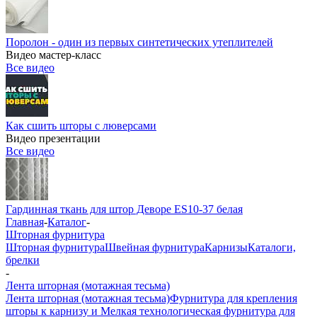
Поролон - один из первых синтетических утеплителей
Видео мастер-класс
Все видео
Как сшить шторы с люверсами
Видео презентации
Все видео
Гардинная ткань для штор Деворе ES10-37 белая
Главная
-
Каталог
-
Шторная фурнитура
Шторная фурнитура
Швейная фурнитура
Карнизы
Каталоги,
брелки
-
Лента шторная (мотажная тесьма)
Лента шторная (мотажная тесьма)
Фурнитура для крепления
шторы к карнизу и Мелкая технологическая фурнитура для