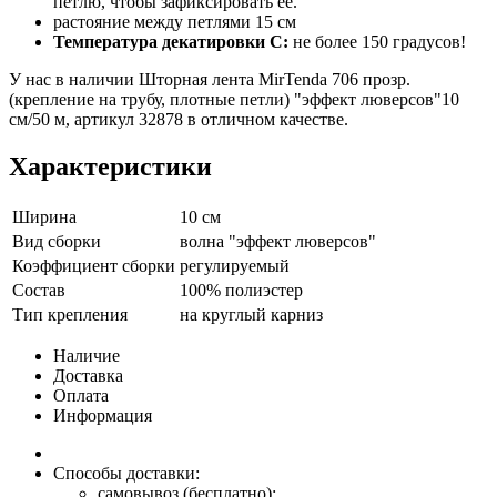
петлю, чтобы зафиксировать ее.
растояние между петлями 15 см
Температура декатировки С:
не более 150 градусов!
У нас в наличии Шторная лента MirTenda 706 прозр.
(крепление на трубу, плотные петли) "эффект люверсов"10
см/50 м, артикул 32878 в отличном качестве.
Характеристики
Ширина
10 см
Вид сборки
волна "эффект люверсов"
Коэффициент сборки
регулируемый
Состав
100% полиэстер
Тип крепления
на круглый карниз
Наличие
Доставка
Оплата
Информация
Способы доставки:
самовывоз (бесплатно);