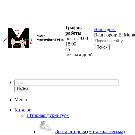
График
Наш адрес
работы
Ваш город:
El Mont
пн-пт: 9:00-
18:00
сб-
вс: выходной
Найти
Меню
Каталог
Шторная фурнитура
Лента шторная (мотажная тесьма)