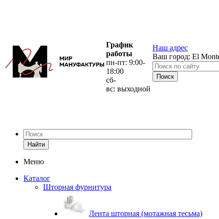
График
Наш адрес
работы
Ваш город:
El Mont
пн-пт: 9:00-
18:00
сб-
вс: выходной
Найти
Меню
Каталог
Шторная фурнитура
Лента шторная (мотажная тесьма)