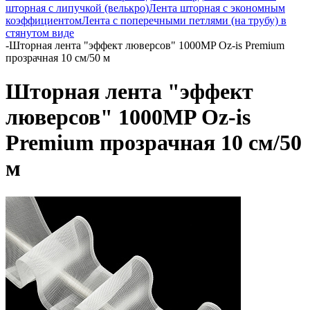
шторная с липучкой (велькро)
Лента шторная с экономным
коэффициентом
Лента с поперечными петлями (на трубу) в
стянутом виде
-
Шторная лента "эффект люверсов" 1000MP Oz-is Premium
прозрачная 10 см/50 м
Шторная лента "эффект
люверсов" 1000MP Oz-is
Premium прозрачная 10 см/50
м