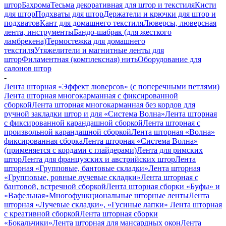
штор
Бахрома
Тесьма декоративная для штор и текстиля
Кисти
для штор
Подхваты для штор
Держатели и крючки для штор и
подхватов
Кант для домашнего текстиля
Люверсы, люверсная
лента, инструменты
Бандо-шабрак (для жесткого
ламбрекена)
Термостежка для домашнего
текстиля
Утяжелители и магнитные ленты для
штор
Филаментная (комплексная) нить
Оборудование для
салонов штор
-
Лента шторная «Эффект люверсов» (с поперечными петлями)
Лента шторная многокарманная с фиксированной
сборкой
Лента шторная многокарманная без кордов для
ручной закладки штор и для «Система Волна»
Лента шторная
с фиксированной карандашной сборкой
Лента шторная с
произвольной карандашной сборкой
Лента шторная «Волна»
фиксированная сборка
Лента шторная «Система Волна»
(применяется с кордами с глайдерами)
Лента для римских
штор
Лента для французских и австрийских штор
Лента
шторная «Групповые, бантовые складки»
Лента шторная
«Групповые, ровные лучевые складки»
Лента шторная с
бантовой, встречной сборкой
Лента шторная сборки «Буфы» и
«Вафельная»
Многофункциональные шторные ленты
Лента
шторная «Лучевые складки», «Гусиные лапки»
Лента шторная
с креативной сборкой
Лента шторная сборки
«Бокальчики»
Лента шторная для мансардных окон
Лента