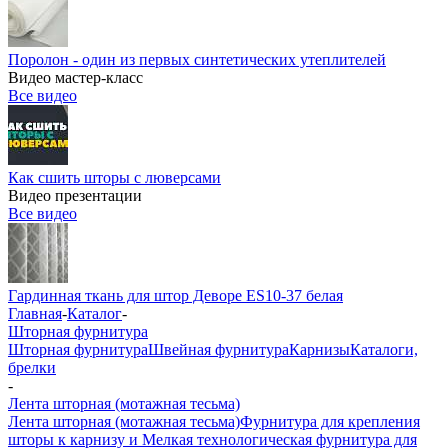
Поролон - один из первых синтетических утеплителей
Видео мастер-класс
Все видео
Как сшить шторы с люверсами
Видео презентации
Все видео
Гардинная ткань для штор Деворе ES10-37 белая
Главная
-
Каталог
-
Шторная фурнитура
Шторная фурнитура
Швейная фурнитура
Карнизы
Каталоги,
брелки
-
Лента шторная (мотажная тесьма)
Лента шторная (мотажная тесьма)
Фурнитура для крепления
шторы к карнизу и Мелкая технологическая фурнитура для