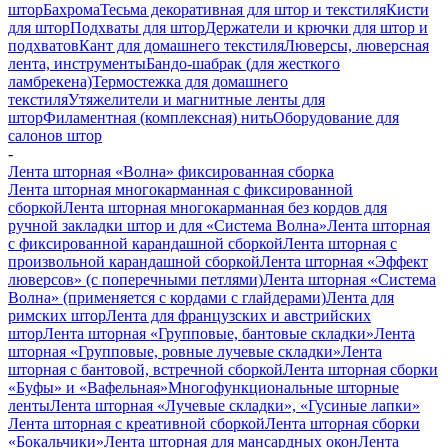
штор
Бахрома
Тесьма декоративная для штор и текстиля
Кисти
для штор
Подхваты для штор
Держатели и крючки для штор и
подхватов
Кант для домашнего текстиля
Люверсы, люверсная
лента, инструменты
Бандо-шабрак (для жесткого
ламбрекена)
Термостежка для домашнего
текстиля
Утяжелители и магнитные ленты для
штор
Филаментная (комплексная) нить
Оборудование для
салонов штор
-
Лента шторная «Волна» фиксированная сборка
Лента шторная многокарманная с фиксированной
сборкой
Лента шторная многокарманная без кордов для
ручной закладки штор и для «Система Волна»
Лента шторная
с фиксированной карандашной сборкой
Лента шторная с
произвольной карандашной сборкой
Лента шторная «Эффект
люверсов» (с поперечными петлями)
Лента шторная «Система
Волна» (применяется с кордами с глайдерами)
Лента для
римских штор
Лента для французских и австрийских
штор
Лента шторная «Групповые, бантовые складки»
Лента
шторная «Групповые, ровные лучевые складки»
Лента
шторная с бантовой, встречной сборкой
Лента шторная сборки
«Буфы» и «Вафельная»
Многофункциональные шторные
ленты
Лента шторная «Лучевые складки», «Гусиные лапки»
Лента шторная с креативной сборкой
Лента шторная сборки
«Бокальчики»
Лента шторная для мансардных окон
Лента