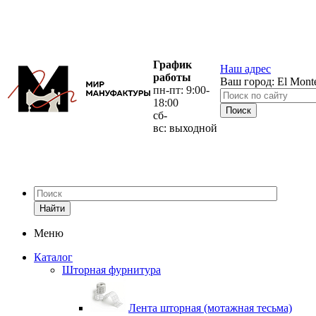
График
Наш адрес
работы
Ваш город:
El Mont
пн-пт: 9:00-
18:00
сб-
вс: выходной
Найти
Меню
Каталог
Шторная фурнитура
Лента шторная (мотажная тесьма)