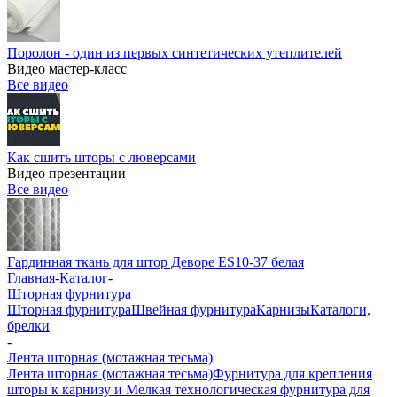
Поролон - один из первых синтетических утеплителей
Видео мастер-класс
Все видео
Как сшить шторы с люверсами
Видео презентации
Все видео
Гардинная ткань для штор Деворе ES10-37 белая
Главная
-
Каталог
-
Шторная фурнитура
Шторная фурнитура
Швейная фурнитура
Карнизы
Каталоги,
брелки
-
Лента шторная (мотажная тесьма)
Лента шторная (мотажная тесьма)
Фурнитура для крепления
шторы к карнизу и Мелкая технологическая фурнитура для