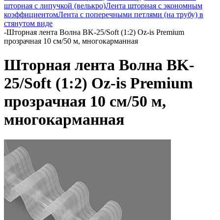
шторная с липучкой (велькро)
Лента шторная с экономным
коэффициентом
Лента с поперечными петлями (на трубу) в
стянутом виде
-
Шторная лента Волна BK-25/Soft (1:2) Oz-is Premium
прозрачная 10 см/50 м, многокарманная
Шторная лента Волна BK-
25/Soft (1:2) Oz-is Premium
прозрачная 10 см/50 м,
многокарманная