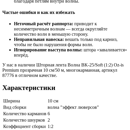
благодаря петлям внутри волны.
Частые ошибки и как их избежать
Неточный расчёт раппорта:
приводит к
несимметричным волнам — всегда округляйте
количество волн в меньшую сторону.
Неправильная навеска:
вешать только под карниз,
чтобы не было нарушения формы волн.
Игнорирование выступа волны:
штора «заваливается»
вперёд.
У нас в наличии Шторная лента Волна BK-25/Soft (1:2) Oz-is
Premium прозрачная 10 см/50 м, многокарманная, артикул
87776 в отличном качестве.
Характеристики
Ширина
10 см
Вид сборки
волна "эффект люверсов"
Количество карманов
6
Количество шнурков
2
Коэффициент сборки
1:2