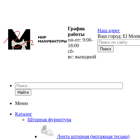
График
Наш адрес
работы
Ваш город:
El Mont
пн-пт: 9:00-
18:00
сб-
вс: выходной
Найти
Меню
Каталог
Шторная фурнитура
Лента шторная (мотажная тесьма)