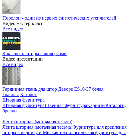
Поролон - один из первых синтетических утеплителей
Видео мастер-класс
Все видео
Как сшить шторы с люверсами
Видео презентации
Все видео
Гардинная ткань для штор Деворе ES10-37 белая
Главная
-
Каталог
-
Шторная фурнитура
Шторная фурнитура
Швейная фурнитура
Карнизы
Каталоги,
брелки
-
Лента шторная (мотажная тесьма)
Лента шторная (мотажная тесьма)
Фурнитура для крепления
шторы к карнизу и Мелкая технологическая фурнитура для