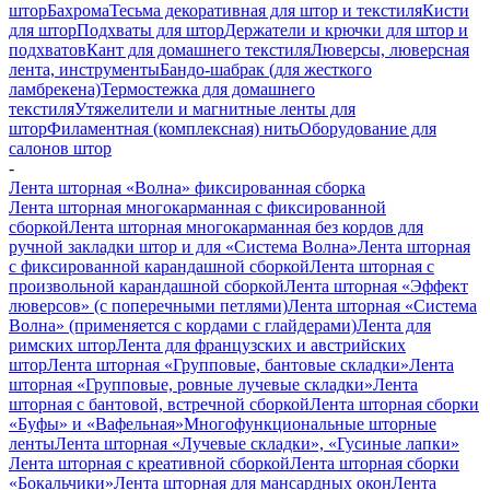
штор
Бахрома
Тесьма декоративная для штор и текстиля
Кисти
для штор
Подхваты для штор
Держатели и крючки для штор и
подхватов
Кант для домашнего текстиля
Люверсы, люверсная
лента, инструменты
Бандо-шабрак (для жесткого
ламбрекена)
Термостежка для домашнего
текстиля
Утяжелители и магнитные ленты для
штор
Филаментная (комплексная) нить
Оборудование для
салонов штор
-
Лента шторная «Волна» фиксированная сборка
Лента шторная многокарманная с фиксированной
сборкой
Лента шторная многокарманная без кордов для
ручной закладки штор и для «Система Волна»
Лента шторная
с фиксированной карандашной сборкой
Лента шторная с
произвольной карандашной сборкой
Лента шторная «Эффект
люверсов» (с поперечными петлями)
Лента шторная «Система
Волна» (применяется с кордами с глайдерами)
Лента для
римских штор
Лента для французских и австрийских
штор
Лента шторная «Групповые, бантовые складки»
Лента
шторная «Групповые, ровные лучевые складки»
Лента
шторная с бантовой, встречной сборкой
Лента шторная сборки
«Буфы» и «Вафельная»
Многофункциональные шторные
ленты
Лента шторная «Лучевые складки», «Гусиные лапки»
Лента шторная с креативной сборкой
Лента шторная сборки
«Бокальчики»
Лента шторная для мансардных окон
Лента