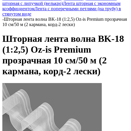
шторная с липучкой (велькро)
Лента шторная с экономным
коэффициентом
Лента с поперечными петлями (на трубу) в
стянутом виде
-
Шторная лента волна BK-18 (1:2,5) Oz-is Premium прозрачная
10 см/50 м (2 кармана, корд-2 лески)
Шторная лента волна BK-18
(1:2,5) Oz-is Premium
прозрачная 10 см/50 м (2
кармана, корд-2 лески)