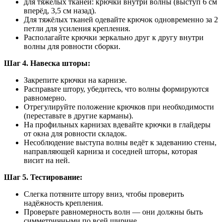
для тяжёлых тканей: крючки внутри волны (выступ 6 см
вперёд, 3,5 см назад).
Для тяжёлых тканей одевайте крючок одновременно за 2
петли для усиления крепления.
Располагайте крючки зеркально друг к другу внутри
волны для ровности сборки.
Шаг 4. Навеска шторы:
Закрепите крючки на карнизе.
Расправьте штору, убедитесь, что волны формируются
равномерно.
Отрегулируйте положение крючков при необходимости
(переставьте в другие карманы).
На профильных карнизах вдевайте крючки в глайдеры
от окна для ровности складок.
Несоблюдение выступа волны ведёт к задеванию стены,
направляющей карниза и соседней шторы, которая
висит на ней.
Шаг 5. Тестирование:
Слегка потяните штору вниз, чтобы проверить
надёжность крепления.
Проверьте равномерность волн — они должны быть
симметричными по всей ширине.