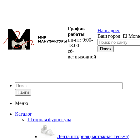
График
Наш адрес
работы
Ваш город:
El Mont
пн-пт: 9:00-
18:00
сб-
вс: выходной
Найти
Меню
Каталог
Шторная фурнитура
Лента шторная (мотажная тесьма)