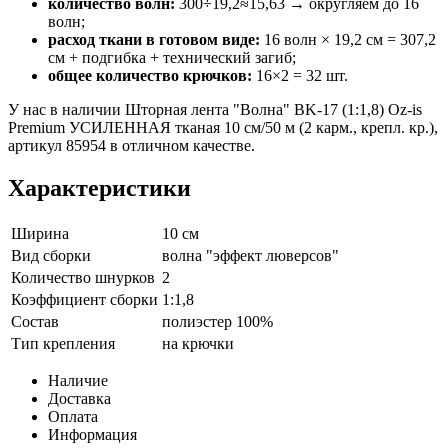
количество волн:
300÷19,2≈15,63 → округляем до 16
волн;
расход ткани в готовом виде:
16 волн × 19,2 см = 307,2
см + подгибка + технический загиб;
общее количество крючков:
16×2 = 32 шт.
У нас в наличии Шторная лента "Волна" BK-17 (1:1,8) Oz-is
Premium УСИЛЕННАЯ тканая 10 см/50 м (2 карм., крепл. кр.),
артикул 85954 в отличном качестве.
Характеристики
Ширина
10 см
Вид сборки
волна "эффект люверсов"
Количество шнурков
2
Коэффициент сборки
1:1,8
Состав
полиэстер 100%
Тип крепления
на крючки
Наличие
Доставка
Оплата
Информация