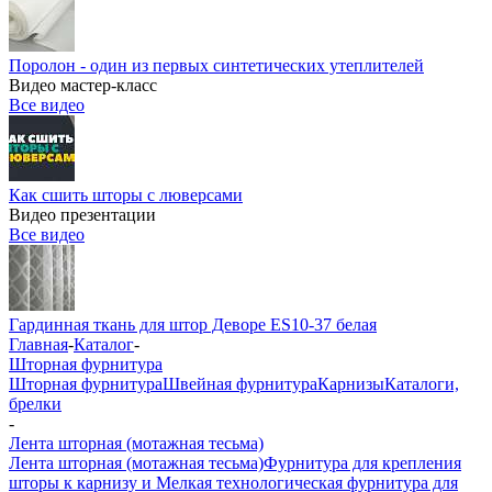
Поролон - один из первых синтетических утеплителей
Видео мастер-класс
Все видео
Как сшить шторы с люверсами
Видео презентации
Все видео
Гардинная ткань для штор Деворе ES10-37 белая
Главная
-
Каталог
-
Шторная фурнитура
Шторная фурнитура
Швейная фурнитура
Карнизы
Каталоги,
брелки
-
Лента шторная (мотажная тесьма)
Лента шторная (мотажная тесьма)
Фурнитура для крепления
шторы к карнизу и Мелкая технологическая фурнитура для