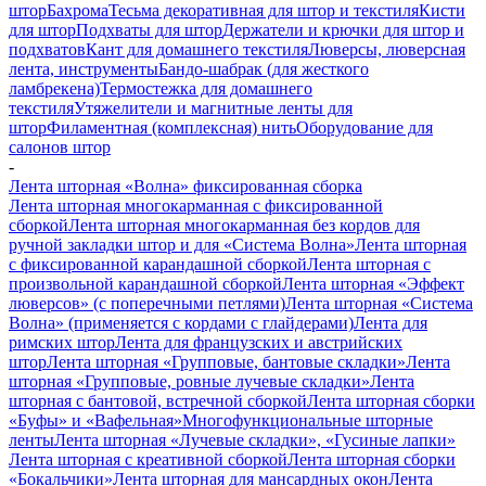
штор
Бахрома
Тесьма декоративная для штор и текстиля
Кисти
для штор
Подхваты для штор
Держатели и крючки для штор и
подхватов
Кант для домашнего текстиля
Люверсы, люверсная
лента, инструменты
Бандо-шабрак (для жесткого
ламбрекена)
Термостежка для домашнего
текстиля
Утяжелители и магнитные ленты для
штор
Филаментная (комплексная) нить
Оборудование для
салонов штор
-
Лента шторная «Волна» фиксированная сборка
Лента шторная многокарманная с фиксированной
сборкой
Лента шторная многокарманная без кордов для
ручной закладки штор и для «Система Волна»
Лента шторная
с фиксированной карандашной сборкой
Лента шторная с
произвольной карандашной сборкой
Лента шторная «Эффект
люверсов» (с поперечными петлями)
Лента шторная «Система
Волна» (применяется с кордами с глайдерами)
Лента для
римских штор
Лента для французских и австрийских
штор
Лента шторная «Групповые, бантовые складки»
Лента
шторная «Групповые, ровные лучевые складки»
Лента
шторная с бантовой, встречной сборкой
Лента шторная сборки
«Буфы» и «Вафельная»
Многофункциональные шторные
ленты
Лента шторная «Лучевые складки», «Гусиные лапки»
Лента шторная с креативной сборкой
Лента шторная сборки
«Бокальчики»
Лента шторная для мансардных окон
Лента