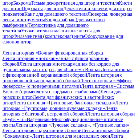
штор
Бахрома
Тесьма декоративная для штор и текстиля
Кисти
для штор
Подхваты для штор
Держатели и крючки для штор и
подхватов
Кант для домашнего текстиля
Люверсы, люверсная
лента, инструменты
Бандо-шабрак (для жесткого
ламбрекена)
Термостежка для домашнего
текстиля
Утяжелители и магнитные ленты для
штор
Филаментная (комплексная) нить
Оборудование для
салонов штор
-
Лента шторная «Волна» фиксированная сборка
Лента шторная многокарманная с фиксированной
сборкой
Лента шторная многокарманная без кордов для
ручной закладки штор и для «Система Волна»
Лента шторная
с фиксированной карандашной сборкой
Лента шторная с
произвольной карандашной сборкой
Лента шторная «Эффект
люверсов» (с поперечными петлями)
Лента шторная «Система
Волна» (применяется с кордами с глайдерами)
Лента для
римских штор
Лента для французских и австрийских
штор
Лента шторная «Групповые, бантовые складки»
Лента
шторная «Групповые, ровные лучевые складки»
Лента
шторная с бантовой, встречной сборкой
Лента шторная сборки
«Буфы» и «Вафельная»
Многофункциональные шторные
ленты
Лента шторная «Лучевые складки», «Гусиные лапки»
Лента шторная с креативной сборкой
Лента шторная сборки
«Бокальчики»
Лента шторная для мансардных окон
Лента