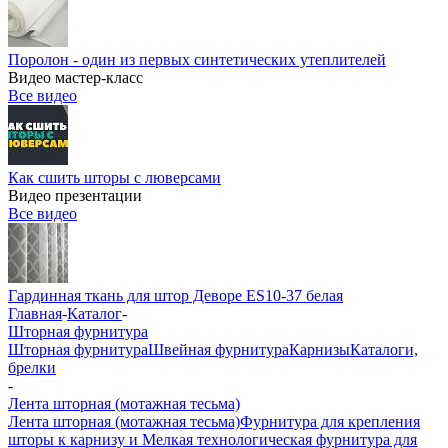
Поролон - один из первых синтетических утеплителей
Видео мастер-класс
Все видео
Как сшить шторы с люверсами
Видео презентации
Все видео
Гардинная ткань для штор Деворе ES10-37 белая
Главная
-
Каталог
-
Шторная фурнитура
Шторная фурнитура
Швейная фурнитура
Карнизы
Каталоги,
брелки
-
Лента шторная (мотажная тесьма)
Лента шторная (мотажная тесьма)
Фурнитура для крепления
шторы к карнизу и Мелкая технологическая фурнитура для