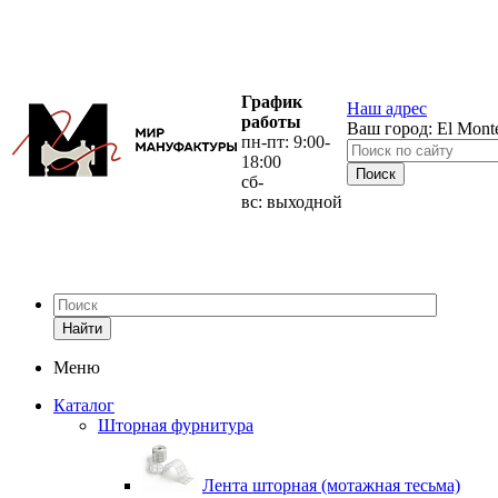
График
Наш адрес
работы
Ваш город:
El Mont
пн-пт: 9:00-
18:00
сб-
вс: выходной
Найти
Меню
Каталог
Шторная фурнитура
Лента шторная (мотажная тесьма)