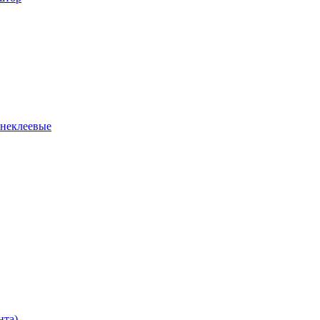
 неклеевые
нта)