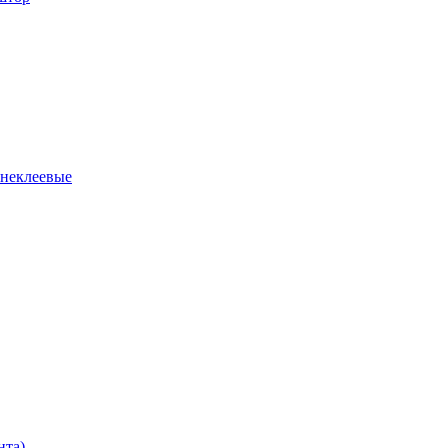
 неклеевые
нта)