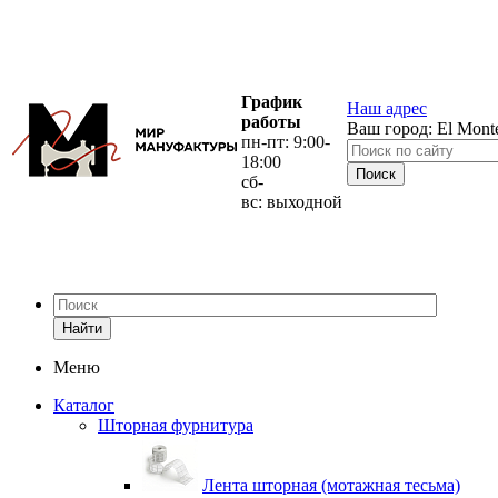
График
Наш адрес
работы
Ваш город:
El Mont
пн-пт: 9:00-
18:00
сб-
вс: выходной
Найти
Меню
Каталог
Шторная фурнитура
Лента шторная (мотажная тесьма)