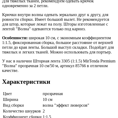
Для тяжелых тканей, рекомендуем одевать крючок
одновременно за 2 петли.
Крючки внутри волны одевать зеркально друг к другу, для
ровности сборки. Имеет большой вылет. Не рекомендуется
для штор, которые лежат на полу. Шторы изготовленные с
лентой "Волна" одеваются только под карниз.
Особенности:
широкая 10 см, с экономным коэффициентом
1:1.5, фиксированная сборка, большое расстояние от верхней
петли до края ленты. Большой выступ складки. Подойдет для
тяжелых и легких тканей. Можно использовать для портьер.
У нас в наличии Шторная лента 3305 (1:1.5) MirTenda Premium
"Волна" прозрачная 10 см/50 м, артикул 85766 в отличном
качестве.
Характеристики
Цвет
прозрачная
Ширина
10 см
Вид сборки
волна "эффект люверсов"
Количество шнурков
2
Коэффициент сборки
1:1,5