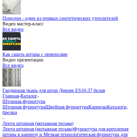
Поролон - один из первых синтетических утеплителей
Видео мастер-класс
Все видео
Как сшить шторы с люверсами
Видео презентации
Все видео
Гардинная ткань для штор Деворе ES10-37 белая
Главная
-
Каталог
-
Шторная фурнитура
Шторная фурнитура
Швейная фурнитура
Карнизы
Каталоги,
брелки
-
Лента шторная (мотажная тесьма)
Лента шторная (мотажная тесьма)
Фурнитура для крепления
шторы к карнизу и Мелкая технологическая фурнитура для