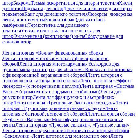
штор
Бахрома
Тесьма декоративная для штор и текстиля
Кисти
для штор
Подхваты для штор
Держатели и крючки для штор и
подхватов
Кант для домашнего текстиля
Люверсы, люверсная
лента, инструменты
Бандо-шабрак (для жесткого
ламбрекена)
Термостежка для домашнего
текстиля
Утяжелители и магнитные ленты для
штор
Филаментная (комплексная) нить
Оборудование для
салонов штор
-
Лента шторная «Волна» фиксированная сборка
Лента шторная многокарманная с фиксированной
сборкой
Лента шторная многокарманная без кордов для
ручной закладки штор и для «Система Волна»
Лента шторная
с фиксированной карандашной сборкой
Лента шторная с
произвольной карандашной сборкой
Лента шторная «Эффект
люверсов» (с поперечными петлями)
Лента шторная «Система
Волна» (применяется с кордами с глайдерами)
Лента для
римских штор
Лента для французских и австрийских
штор
Лента шторная «Групповые, бантовые складки»
Лента
шторная «Групповые, ровные лучевые складки»
Лента
шторная с бантовой, встречной сборкой
Лента шторная сборки
«Буфы» и «Вафельная»
Многофункциональные шторные
ленты
Лента шторная «Лучевые складки», «Гусиные лапки»
Лента шторная с креативной сборкой
Лента шторная сборки
«Бокальчики»
Лента шторная для мансардных окон
Лента