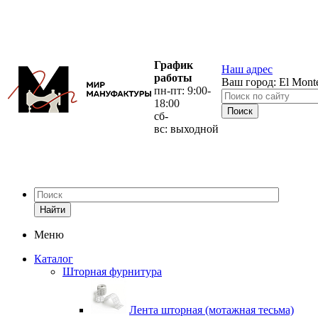
График
Наш адрес
работы
Ваш город:
El Mont
пн-пт: 9:00-
18:00
сб-
вс: выходной
Найти
Меню
Каталог
Шторная фурнитура
Лента шторная (мотажная тесьма)