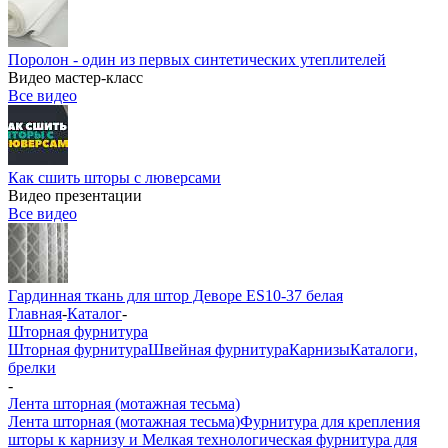
Поролон - один из первых синтетических утеплителей
Видео мастер-класс
Все видео
Как сшить шторы с люверсами
Видео презентации
Все видео
Гардинная ткань для штор Деворе ES10-37 белая
Главная
-
Каталог
-
Шторная фурнитура
Шторная фурнитура
Швейная фурнитура
Карнизы
Каталоги,
брелки
-
Лента шторная (мотажная тесьма)
Лента шторная (мотажная тесьма)
Фурнитура для крепления
шторы к карнизу и Мелкая технологическая фурнитура для