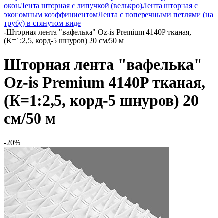
окон
Лента шторная с липучкой (велькро)
Лента шторная с
экономным коэффициентом
Лента с поперечными петлями (на
трубу) в стянутом виде
-
Шторная лента "вафелька" Oz-is Premium 4140P тканая,
(К=1:2,5, корд-5 шнуров) 20 см/50 м
Шторная лента "вафелька"
Oz-is Premium 4140P тканая,
(К=1:2,5, корд-5 шнуров) 20
см/50 м
-20%