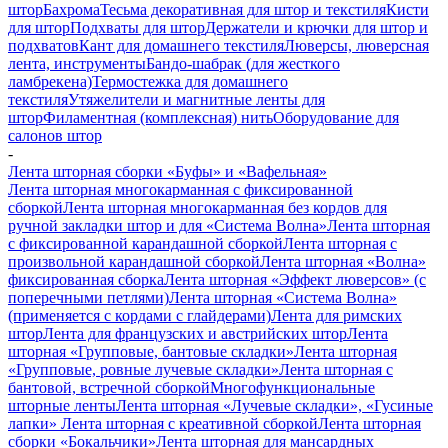
штор
Бахрома
Тесьма декоративная для штор и текстиля
Кисти
для штор
Подхваты для штор
Держатели и крючки для штор и
подхватов
Кант для домашнего текстиля
Люверсы, люверсная
лента, инструменты
Бандо-шабрак (для жесткого
ламбрекена)
Термостежка для домашнего
текстиля
Утяжелители и магнитные ленты для
штор
Филаментная (комплексная) нить
Оборудование для
салонов штор
-
Лента шторная сборки «Буфы» и «Вафельная»
Лента шторная многокарманная с фиксированной
сборкой
Лента шторная многокарманная без кордов для
ручной закладки штор и для «Система Волна»
Лента шторная
с фиксированной карандашной сборкой
Лента шторная с
произвольной карандашной сборкой
Лента шторная «Волна»
фиксированная сборка
Лента шторная «Эффект люверсов» (с
поперечными петлями)
Лента шторная «Система Волна»
(применяется с кордами с глайдерами)
Лента для римских
штор
Лента для французских и австрийских штор
Лента
шторная «Групповые, бантовые складки»
Лента шторная
«Групповые, ровные лучевые складки»
Лента шторная с
бантовой, встречной сборкой
Многофункциональные
шторные ленты
Лента шторная «Лучевые складки», «Гусиные
лапки»
Лента шторная с креативной сборкой
Лента шторная
сборки «Бокальчики»
Лента шторная для мансардных