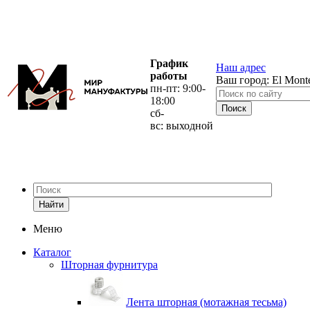
График
Наш адрес
работы
Ваш город:
El Mont
пн-пт: 9:00-
18:00
сб-
вс: выходной
Найти
Меню
Каталог
Шторная фурнитура
Лента шторная (мотажная тесьма)