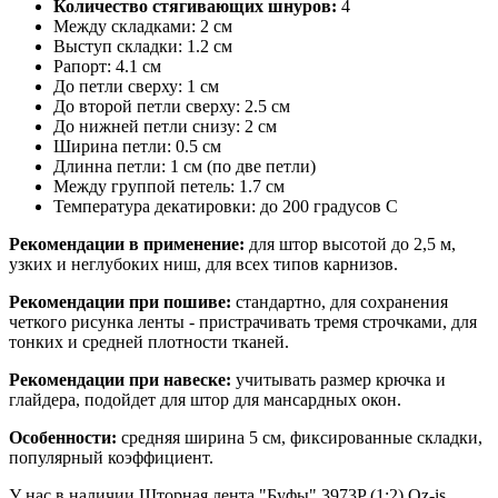
Количество стягивающих шнуров:
4
Между складками: 2 см
Выступ складки: 1.2 см
Рапорт: 4.1 см
До петли сверху: 1 см
До второй петли сверху: 2.5 см
До нижней петли снизу: 2 см
Ширина петли: 0.5 см
Длинна петли: 1 см (по две петли)
Между группой петель: 1.7 см
Температура декатировки: до 200 градусов С
Рекомендации в применение:
для штор высотой до 2,5 м,
узких и неглубоких ниш, для всех типов карнизов.
Рекомендации при пошиве:
стандартно, для сохранения
четкого рисунка ленты - пристрачивать тремя строчками, для
тонких и средней плотности тканей.
Рекомендации при навеске:
учитывать размер крючка и
глайдера, подойдет для штор для мансардных окон.
Особенности:
средняя ширина 5 см, фиксированные складки,
популярный коэффициент.
У нас в наличии Шторная лента "Буфы" 3973P (1:2) Oz-is