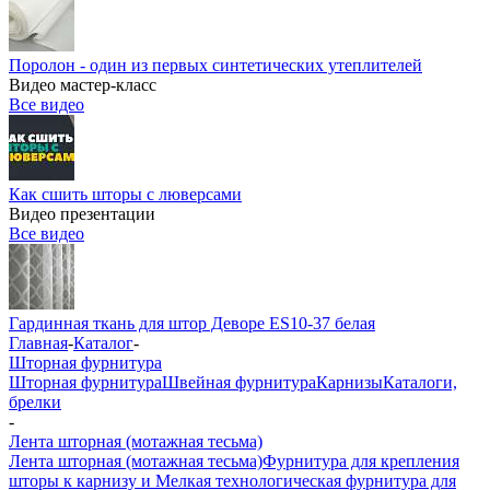
Поролон - один из первых синтетических утеплителей
Видео мастер-класс
Все видео
Как сшить шторы с люверсами
Видео презентации
Все видео
Гардинная ткань для штор Деворе ES10-37 белая
Главная
-
Каталог
-
Шторная фурнитура
Шторная фурнитура
Швейная фурнитура
Карнизы
Каталоги,
брелки
-
Лента шторная (мотажная тесьма)
Лента шторная (мотажная тесьма)
Фурнитура для крепления
шторы к карнизу и Мелкая технологическая фурнитура для