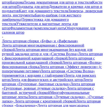
штор
Бахрома
Тесьма декоративная для штор и текстиля
Кисти
для штор
Подхваты для штор
Держатели и крючки для штор и
подхватов
Кант для домашнего текстиля
Люверсы, люверсная
лента, инструменты
Бандо-шабрак (для жесткого
ламбрекена)
Термостежка для домашнего
текстиля
Утяжелители и магнитные ленты для
штор
Филаментная (комплексная) нить
Оборудование для
салонов штор
-
Лента шторная сборки «Буфы» и «Вафельная»
Лента шторная многокарманная с фиксированной
сборкой
Лента шторная многокарманная без кордов для
ручной закладки штор и для «Система Волна»
Лента шторная
с фиксированной карандашной сборкой
Лента шторная с
произвольной карандашной сборкой
Лента шторная «Волна»
фиксированная сборка
Лента шторная «Эффект люверсов» (с
поперечными петлями)
Лента шторная «Система Волна»
(применяется с кордами с глайдерами)
Лента для римских
штор
Лента для французских и австрийских штор
Лента
шторная «Групповые, бантовые складки»
Лента шторная
«Групповые, ровные лучевые складки»
Лента шторная с
бантовой, встречной сборкой
Многофункциональные
шторные ленты
Лента шторная «Лучевые складки», «Гусиные
лапки»
Лента шторная с креативной сборкой
Лента шторная
сборки «Бокальчики»
Лента шторная для мансардных