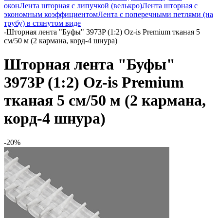
окон
Лента шторная с липучкой (велькро)
Лента шторная с
экономным коэффициентом
Лента с поперечными петлями (на
трубу) в стянутом виде
-
Шторная лента "Буфы" 3973P (1:2) Oz-is Premium тканая 5
см/50 м (2 кармана, корд-4 шнура)
Шторная лента "Буфы"
3973P (1:2) Oz-is Premium
тканая 5 см/50 м (2 кармана,
корд-4 шнура)
-20%