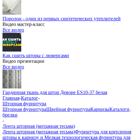
Поролон - один из первых синтетических утеплителей
Видео мастер-класс
Все видео
Как сшить шторы с люверсами
Видео презентации
Все видео
Гардинная ткань для штор Деворе ES10-37 белая
Главная
-
Каталог
-
Шторная фурнитура
Шторная фурнитура
Швейная фурнитура
Карнизы
Каталоги,
брелки
-
Лента шторная (мотажная тесьма)
Лента шторная (мотажная тесьма)
Фурнитура для крепления
шторы к карнизу и Мелкая технологическая фурнитура для