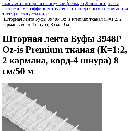
окон
Лента шторная с липучкой (велькро)
Лента шторная с
экономным коэффициентом
Лента с поперечными петлями (на
трубу) в стянутом виде
-
Шторная лента Буфы 3948P Oz-is Premium тканая (К=1:2, 2
кармана, корд-4 шнура) 8 см/50 м
Шторная лента Буфы 3948P
Oz-is Premium тканая (К=1:2,
2 кармана, корд-4 шнура) 8
см/50 м