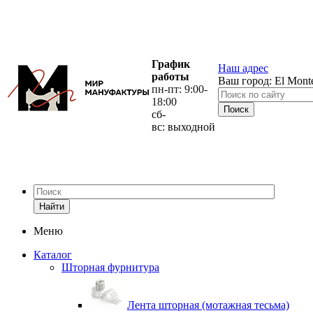
График
Наш адрес
работы
Ваш город:
El Mont
пн-пт: 9:00-
18:00
сб-
вс: выходной
Найти
Меню
Каталог
Шторная фурнитура
Лента шторная (мотажная тесьма)