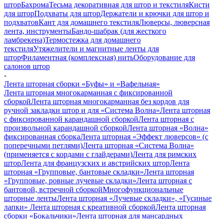
штор
Бахрома
Тесьма декоративная для штор и текстиля
Кисти
для штор
Подхваты для штор
Держатели и крючки для штор и
подхватов
Кант для домашнего текстиля
Люверсы, люверсная
лента, инструменты
Бандо-шабрак (для жесткого
ламбрекена)
Термостежка для домашнего
текстиля
Утяжелители и магнитные ленты для
штор
Филаментная (комплексная) нить
Оборудование для
салонов штор
-
Лента шторная сборки «Буфы» и «Вафельная»
Лента шторная многокарманная с фиксированной
сборкой
Лента шторная многокарманная без кордов для
ручной закладки штор и для «Система Волна»
Лента шторная
с фиксированной карандашной сборкой
Лента шторная с
произвольной карандашной сборкой
Лента шторная «Волна»
фиксированная сборка
Лента шторная «Эффект люверсов» (с
поперечными петлями)
Лента шторная «Система Волна»
(применяется с кордами с глайдерами)
Лента для римских
штор
Лента для французских и австрийских штор
Лента
шторная «Групповые, бантовые складки»
Лента шторная
«Групповые, ровные лучевые складки»
Лента шторная с
бантовой, встречной сборкой
Многофункциональные
шторные ленты
Лента шторная «Лучевые складки», «Гусиные
лапки»
Лента шторная с креативной сборкой
Лента шторная
сборки «Бокальчики»
Лента шторная для мансардных