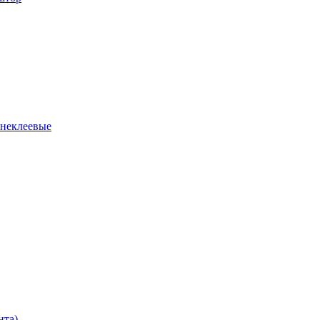
 неклеевые
нта)