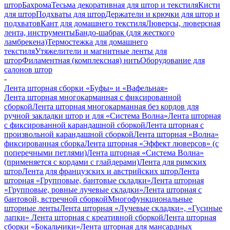
штор
Бахрома
Тесьма декоративная для штор и текстиля
Кисти
для штор
Подхваты для штор
Держатели и крючки для штор и
подхватов
Кант для домашнего текстиля
Люверсы, люверсная
лента, инструменты
Бандо-шабрак (для жесткого
ламбрекена)
Термостежка для домашнего
текстиля
Утяжелители и магнитные ленты для
штор
Филаментная (комплексная) нить
Оборудование для
салонов штор
-
Лента шторная сборки «Буфы» и «Вафельная»
Лента шторная многокарманная с фиксированной
сборкой
Лента шторная многокарманная без кордов для
ручной закладки штор и для «Система Волна»
Лента шторная
с фиксированной карандашной сборкой
Лента шторная с
произвольной карандашной сборкой
Лента шторная «Волна»
фиксированная сборка
Лента шторная «Эффект люверсов» (с
поперечными петлями)
Лента шторная «Система Волна»
(применяется с кордами с глайдерами)
Лента для римских
штор
Лента для французских и австрийских штор
Лента
шторная «Групповые, бантовые складки»
Лента шторная
«Групповые, ровные лучевые складки»
Лента шторная с
бантовой, встречной сборкой
Многофункциональные
шторные ленты
Лента шторная «Лучевые складки», «Гусиные
лапки»
Лента шторная с креативной сборкой
Лента шторная
сборки «Бокальчики»
Лента шторная для мансардных