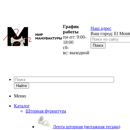
График
Наш адрес
работы
Ваш город:
El Mont
пн-пт: 9:00-
18:00
сб-
вс: выходной
Найти
Меню
Каталог
Шторная фурнитура
Лента шторная (мотажная тесьма)