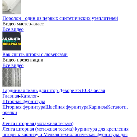
Поролон - один из первых синтетических утеплителей
Видео мастер-класс
Все видео
Как сшить шторы с люверсами
Видео презентации
Все видео
Гардинная ткань для штор Деворе ES10-37 белая
Главная
-
Каталог
-
Шторная фурнитура
Шторная фурнитура
Швейная фурнитура
Карнизы
Каталоги,
брелки
-
Лента шторная (мотажная тесьма)
Лента шторная (мотажная тесьма)
Фурнитура для крепления
шторы к карнизу и Мелкая технологическая фурнитура для