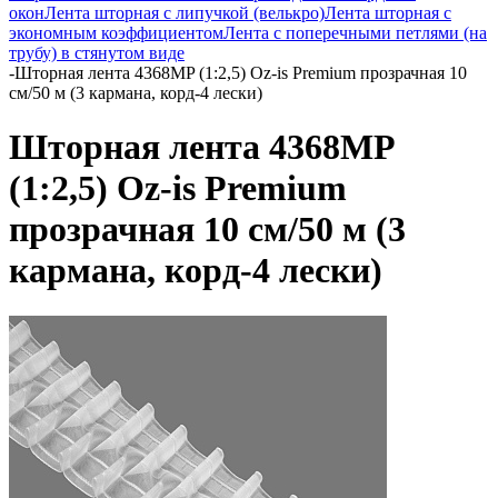
окон
Лента шторная с липучкой (велькро)
Лента шторная с
экономным коэффициентом
Лента с поперечными петлями (на
трубу) в стянутом виде
-
Шторная лента 4368MP (1:2,5) Oz-is Premium прозрачная 10
см/50 м (3 кармана, корд-4 лески)
Шторная лента 4368MP
(1:2,5) Oz-is Premium
прозрачная 10 см/50 м (3
кармана, корд-4 лески)