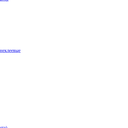
 неклеевые
нта)