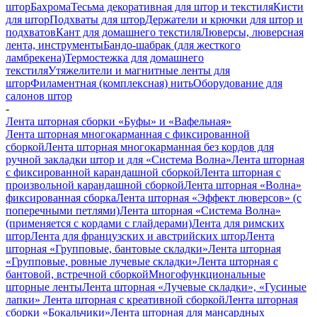
штор
Бахрома
Тесьма декоративная для штор и текстиля
Кисти
для штор
Подхваты для штор
Держатели и крючки для штор и
подхватов
Кант для домашнего текстиля
Люверсы, люверсная
лента, инструменты
Бандо-шабрак (для жесткого
ламбрекена)
Термостежка для домашнего
текстиля
Утяжелители и магнитные ленты для
штор
Филаментная (комплексная) нить
Оборудование для
салонов штор
-
Лента шторная сборки «Буфы» и «Вафельная»
Лента шторная многокарманная с фиксированной
сборкой
Лента шторная многокарманная без кордов для
ручной закладки штор и для «Система Волна»
Лента шторная
с фиксированной карандашной сборкой
Лента шторная с
произвольной карандашной сборкой
Лента шторная «Волна»
фиксированная сборка
Лента шторная «Эффект люверсов» (с
поперечными петлями)
Лента шторная «Система Волна»
(применяется с кордами с глайдерами)
Лента для римских
штор
Лента для французских и австрийских штор
Лента
шторная «Групповые, бантовые складки»
Лента шторная
«Групповые, ровные лучевые складки»
Лента шторная с
бантовой, встречной сборкой
Многофункциональные
шторные ленты
Лента шторная «Лучевые складки», «Гусиные
лапки»
Лента шторная с креативной сборкой
Лента шторная
сборки «Бокальчики»
Лента шторная для мансардных