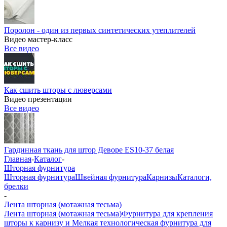
Поролон - один из первых синтетических утеплителей
Видео мастер-класс
Все видео
Как сшить шторы с люверсами
Видео презентации
Все видео
Гардинная ткань для штор Деворе ES10-37 белая
Главная
-
Каталог
-
Шторная фурнитура
Шторная фурнитура
Швейная фурнитура
Карнизы
Каталоги,
брелки
-
Лента шторная (мотажная тесьма)
Лента шторная (мотажная тесьма)
Фурнитура для крепления
шторы к карнизу и Мелкая технологическая фурнитура для