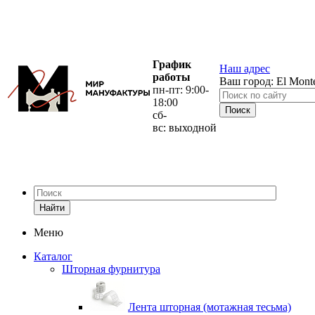
График
Наш адрес
работы
Ваш город:
El Mont
пн-пт: 9:00-
18:00
сб-
вс: выходной
Найти
Меню
Каталог
Шторная фурнитура
Лента шторная (мотажная тесьма)