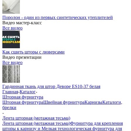
Поролон - один из первых синтетических утеплителей
Видео мастер-класс
Все видео
Как сшить шторы с люверсами
Видео презентации
Все видео
Гардинная ткань для штор Деворе ES10-37 белая
Главная
-
Каталог
-
Шторная фурнитура
Шторная фурнитура
Швейная фурнитура
Карнизы
Каталоги,
брелки
-
Лента шторная (мотажная тесьма)
Лента шторная (мотажная тесьма)
Фурнитура для крепления
шторы к карнизу и Мелкая технологическая фурнитура для