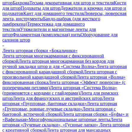
штор
Бахрома
Тесьма декоративная для штор и текстиля
Кисти
для штор
Подхваты для штор
Держатели и крючки для штор и
подхватов
Кант для домашнего текстиля
Люверсы, люверсная
лента, инструменты
Бандо-шабрак (для жесткого
ламбрекена)
Термостежка для домашнего
текстиля
Утяжелители и магнитные ленты для
штор
Филаментная (комплексная) нить
Оборудование для
салонов штор
-
Лента шторная сборки «Бокальчики»
Лента шторная многокарманная с фиксированной
сборкой
Лента шторная многокарманная без кордов для
ручной закладки штор и для «Система Волна»
Лента шторная
с фиксированной карандашной сборкой
Лента шторная с
произвольной карандашной сборкой
Лента шторная «Волна»
фиксированная сборка
Лента шторная «Эффект люверсов» (с
поперечными петлями)
Лента шторная «Система Волна»
(применяется с кордами с глайдерами)
Лента для римских
штор
Лента для французских и австрийских штор
Лента
шторная «Групповые, бантовые складки»
Лента шторная
«Групповые, ровные лучевые складки»
Лента шторная с
бантовой, встречной сборкой
Лента шторная сборки «Буфы» и
«Вафельная»
Многофункциональные шторные ленты
Лента
шторная «Лучевые складки», «Гусиные лапки»
Лента шторная
с креативной сборкой
Лента шторная для мансардных