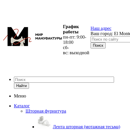
График
Наш адрес
работы
Ваш город:
El Mont
пн-пт: 9:00-
18:00
сб-
вс: выходной
Найти
Меню
Каталог
Шторная фурнитура
Лента шторная (мотажная тесьма)