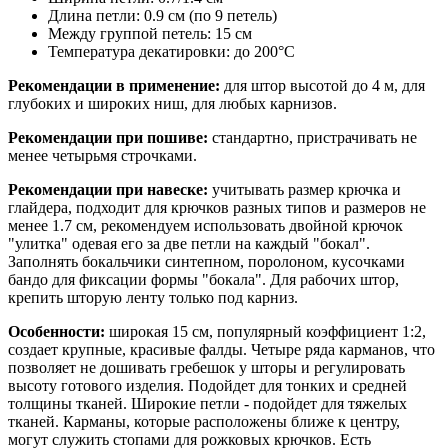
Длина петли: 0.9 см (по 9 петель)
Между группой петель: 15 см
Температура декатировки: до 200°С
Рекомендации в применение:
для штор высотой до 4 м, для
глубоких и широких ниш, для любых карнизов.
Рекомендации при пошиве:
стандартно, пристрачивать не
менее четырьмя строчками.
Рекомендации при навеске:
учитывать размер крючка и
глайдера, подходит для крючков разных типов и размеров не
менее 1.7 см, рекомендуем использовать двойной крючок
"улитка" одевая его за две петли на каждый "бокал".
Заполнять бокальчики синтепном, поролоном, кусочками
бандо для фиксации формы "бокала". Для рабочих штор,
крепить шторую ленту только под карниз.
Особенности:
широкая 15 см, популярный коэффициент 1:2,
создает крупные, красивые фалды. Четыре ряда карманов, что
позволяет не дошивать гребешок у шторы и регулировать
высоту готового изделия. Подойдет для тонких и средней
толщины тканей. Широкие петли - подойдет для тяжелых
тканей. Карманы, которые расположены ближе к центру,
могут служить стопами для рожковых крючков. Есть