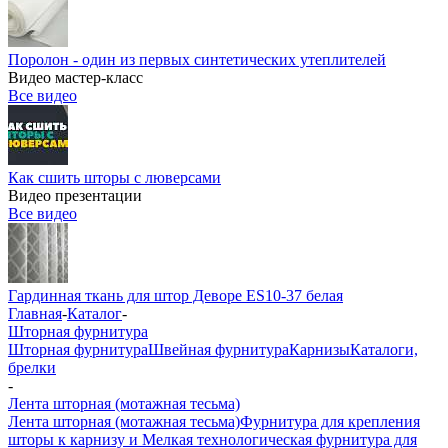
Поролон - один из первых синтетических утеплителей
Видео мастер-класс
Все видео
Как сшить шторы с люверсами
Видео презентации
Все видео
Гардинная ткань для штор Деворе ES10-37 белая
Главная
-
Каталог
-
Шторная фурнитура
Шторная фурнитура
Швейная фурнитура
Карнизы
Каталоги,
брелки
-
Лента шторная (мотажная тесьма)
Лента шторная (мотажная тесьма)
Фурнитура для крепления
шторы к карнизу и Мелкая технологическая фурнитура для