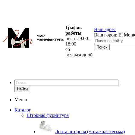
График
Наш адрес
работы
Ваш город:
El Mont
пн-пт: 9:00-
18:00
сб-
вс: выходной
Найти
Меню
Каталог
Шторная фурнитура
Лента шторная (мотажная тесьма)