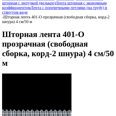
шторная с липучкой (велькро)
Лента шторная с экономным
коэффициентом
Лента с поперечными петлями (на трубу) в
стянутом виде
-
Шторная лента 401-О прозрачная (свободная сборка, корд-2
шнура) 4 см/50 м
Шторная лента 401-О
прозрачная (свободная
сборка, корд-2 шнура) 4 см/50
м