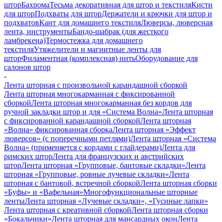
штор
Бахрома
Тесьма декоративная для штор и текстиля
Кисти
для штор
Подхваты для штор
Держатели и крючки для штор и
подхватов
Кант для домашнего текстиля
Люверсы, люверсная
лента, инструменты
Бандо-шабрак (для жесткого
ламбрекена)
Термостежка для домашнего
текстиля
Утяжелители и магнитные ленты для
штор
Филаментная (комплексная) нить
Оборудование для
салонов штор
-
Лента шторная с произвольной карандашной сборкой
Лента шторная многокарманная с фиксированной
сборкой
Лента шторная многокарманная без кордов для
ручной закладки штор и для «Система Волна»
Лента шторная
с фиксированной карандашной сборкой
Лента шторная
«Волна» фиксированная сборка
Лента шторная «Эффект
люверсов» (с поперечными петлями)
Лента шторная «Система
Волна» (применяется с кордами с глайдерами)
Лента для
римских штор
Лента для французских и австрийских
штор
Лента шторная «Групповые, бантовые складки»
Лента
шторная «Групповые, ровные лучевые складки»
Лента
шторная с бантовой, встречной сборкой
Лента шторная сборки
«Буфы» и «Вафельная»
Многофункциональные шторные
ленты
Лента шторная «Лучевые складки», «Гусиные лапки»
Лента шторная с креативной сборкой
Лента шторная сборки
«Бокальчики»
Лента шторная для мансардных окон
Лента