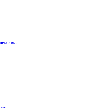
 неклеевые
нта)