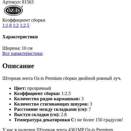
Артикул:
81563
Коэффициент сборки
1:1,8
1:2
1:2,5
Характеристики
Ширина:
10 см
Все характеристики
Описание
Шторная лента Oz-is Premium сборки двойной ровный луч.
Цвет:
прозрачный
Коэффициент сборки:
1:2.5
Количество рядов кармашков:
3
Количество стягивающих шнуров:
3
Расстояние между складками (см):
7
Выступ складки (см):
2.8
Температура декатировки С:
не более 150 градусов!
У нас в наличии Шторная лента 4361MP Oz-is Premium