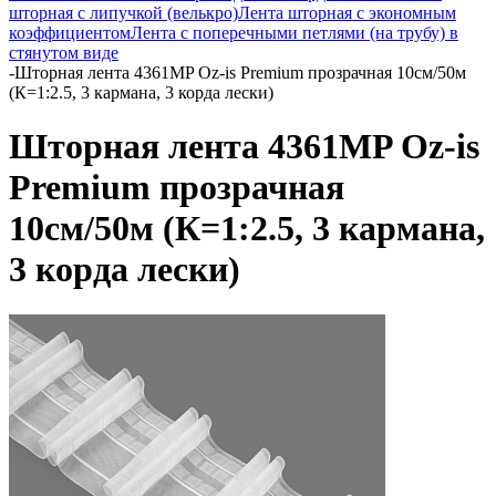
шторная с липучкой (велькро)
Лента шторная с экономным
коэффициентом
Лента с поперечными петлями (на трубу) в
стянутом виде
-
Шторная лента 4361MP Oz-is Premium прозрачная 10см/50м
(К=1:2.5, 3 кармана, 3 корда лески)
Шторная лента 4361MP Oz-is
Premium прозрачная
10см/50м (К=1:2.5, 3 кармана,
3 корда лески)