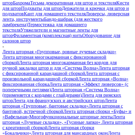
штор
Бахрома
Тесьма декоративная для штор и текстиля
Кисти
для штор
Подхваты для штор
Держатели и крючки для штор и
подхватов
Кант для домашнего текстиля
Люверсы, люверсная
лента, инструменты
Бандо-шабрак (для жесткого
ламбрекена)
Термостежка для домашнего
текстиля
Утяжелители и магнитные ленты для
штор
Филаментная (комплексная) нить
Оборудование для
салонов штор
-
Лента шторная «Групповые, ровные лучевые складки»
Лента шторная многокарманная с фиксированной
сборкой
Лента шторная многокарманная без кордов для
ручной закладки штор и для «Система Волна»
Лента шторная
с фиксированной карандашной сборкой
Лента шторная с
произвольной карандашной сборкой
Лента шторная «Волна»
фиксированная сборка
Лента шторная «Эффект люверсов» (с
поперечными петлями)
Лента шторная «Система Волна»
(применяется с кордами с глайдерами)
Лента для римских
штор
Лента для французских и австрийских штор
Лента
шторная «Групповые, бантовые складки»
Лента шторная с
бантовой, встречной сборкой
Лента шторная сборки «Буфы» и
«Вафельная»
Многофункциональные шторные ленты
Лента
шторная «Лучевые складки», «Гусиные лапки»
Лента шторная
с креативной сборкой
Лента шторная сборки
«Бокальчики»
Лента шторная для мансардных окон
Лента