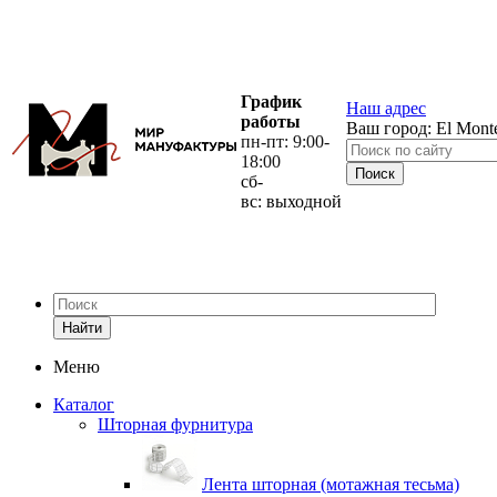
График
Наш адрес
работы
Ваш город:
El Mont
пн-пт: 9:00-
18:00
сб-
вс: выходной
Найти
Меню
Каталог
Шторная фурнитура
Лента шторная (мотажная тесьма)