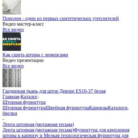
Поролон - один из первых синтетических утеплителей
Видео мастер-класс
Все видео
Как сшить шторы с люверсами
Видео презентации
Все видео
Гардинная ткань для штор Деворе ES10-37 белая
Главная
-
Каталог
-
Шторная фурнитура
Шторная фурнитура
Швейная фурнитура
Карнизы
Каталоги,
брелки
-
Лента шторная (мотажная тесьма)
Лента шторная (мотажная тесьма)
Фурнитура для крепления
шторы к карнизу и Мелкая технологическая фурнитура для