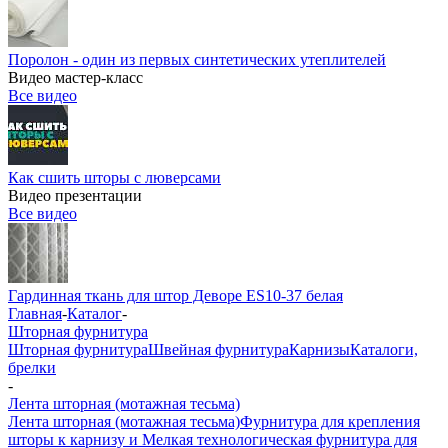
Поролон - один из первых синтетических утеплителей
Видео мастер-класс
Все видео
Как сшить шторы с люверсами
Видео презентации
Все видео
Гардинная ткань для штор Деворе ES10-37 белая
Главная
-
Каталог
-
Шторная фурнитура
Шторная фурнитура
Швейная фурнитура
Карнизы
Каталоги,
брелки
-
Лента шторная (мотажная тесьма)
Лента шторная (мотажная тесьма)
Фурнитура для крепления
шторы к карнизу и Мелкая технологическая фурнитура для