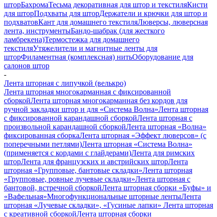
штор
Бахрома
Тесьма декоративная для штор и текстиля
Кисти
для штор
Подхваты для штор
Держатели и крючки для штор и
подхватов
Кант для домашнего текстиля
Люверсы, люверсная
лента, инструменты
Бандо-шабрак (для жесткого
ламбрекена)
Термостежка для домашнего
текстиля
Утяжелители и магнитные ленты для
штор
Филаментная (комплексная) нить
Оборудование для
салонов штор
-
Лента шторная с липучкой (велькро)
Лента шторная многокарманная с фиксированной
сборкой
Лента шторная многокарманная без кордов для
ручной закладки штор и для «Система Волна»
Лента шторная
с фиксированной карандашной сборкой
Лента шторная с
произвольной карандашной сборкой
Лента шторная «Волна»
фиксированная сборка
Лента шторная «Эффект люверсов» (с
поперечными петлями)
Лента шторная «Система Волна»
(применяется с кордами с глайдерами)
Лента для римских
штор
Лента для французских и австрийских штор
Лента
шторная «Групповые, бантовые складки»
Лента шторная
«Групповые, ровные лучевые складки»
Лента шторная с
бантовой, встречной сборкой
Лента шторная сборки «Буфы» и
«Вафельная»
Многофункциональные шторные ленты
Лента
шторная «Лучевые складки», «Гусиные лапки»
Лента шторная
с креативной сборкой
Лента шторная сборки