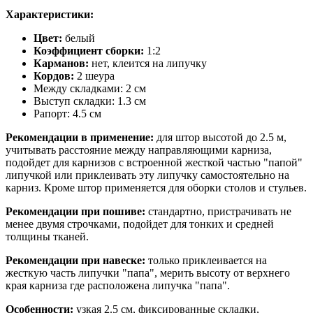
Характеристики:
Цвет:
белый
Коэффициент сборки:
1:2
Карманов:
нет, клеится на липучку
Кордов:
2 шеура
Между складками: 2 см
Выступ складки: 1.3 см
Рапорт: 4.5 см
Рекомендации в применение:
для штор высотой до 2.5 м,
учитывать расстояние между направляющими карниза,
подойдет для карнизов с встроенной жесткой частью "папой"
липучкой или приклеивать эту липучку самостоятельно на
карниз. Кроме штор применяется для оборки столов и стульев.
Рекомендации при пошиве:
стандартно, пристрачивать не
менее двумя строчками, подойдет для тонких и средней
толщины тканей.
Рекомендации при навеске:
только приклеивается на
жесткую часть липучки "папа", мерить высоту от верхнего
края карниза где расположена липучка "папа".
Особенности:
узкая 2.5 см, фиксированные складки,