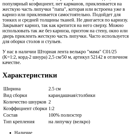
популярный коэфициент, нет карманов, приклеивается на
жесткую часть липучки "папа", которая или встроена уже в
карниз или приклеивается самостоятельно. Подойдет для
тонких и средней толщины тканей. Не двигается по карнизу.
Закрывает карниз, так как крепится на него сверху. Можно
использовать так же без карниза, приэтом на стену, окно или
дверь приклеить жесткую часть липучки. Часто используется
для оборки столов и стульев.
У нас в наличии Шторная лента велькро "мама" С01/25
(К=1:2, корд-2 шнура) 2,5 см/50 м, артикул 52142 в отличном
качестве.
Характеристики
Ширина
2.5 см
Вид сборки
карандашная/столбики
Количество шнурков
2
Коэффициент сборки
1:2
Состав
100% полиэстер
Тип крепления
на липучку (велкро)
Наличие