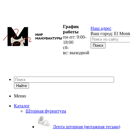
График
Наш адрес
работы
Ваш город:
El Mont
пн-пт: 9:00-
18:00
сб-
вс: выходной
Найти
Меню
Каталог
Шторная фурнитура
Лента шторная (мотажная тесьма)