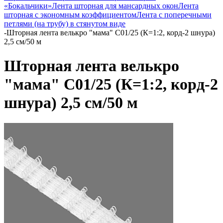
«Бокальчики»
Лента шторная для мансардных окон
Лента
шторная с экономным коэффициентом
Лента с поперечными
петлями (на трубу) в стянутом виде
-
Шторная лента велькро "мама" С01/25 (К=1:2, корд-2 шнура)
2,5 см/50 м
Шторная лента велькро
"мама" С01/25 (К=1:2, корд-2
шнура) 2,5 см/50 м