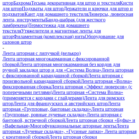
штор
Бахрома
Тесьма декоративная для штор и текстиля
Кисти
для штор
Подхваты для штор
Держатели и крючки для штор и
подхватов
Кант для домашнего текстиля
Люверсы, люверсная
лента, инструменты
Бандо-шабрак (для жесткого
ламбрекена)
Термостежка для домашнего
текстиля
Утяжелители и магнитные ленты для
штор
Филаментная (комплексная) нить
Оборудование для
салонов штор
-
Лента шторная с липучкой (велькро)
Лента шторная многокарманная с фиксированной
сборкой
Лента шторная многокарманная без кордов для
ручной закладки штор и для «Система Волна»
Лента шторная
с фиксированной карандашной сборкой
Лента шторная с
произвольной карандашной сборкой
Лента шторная «Волна»
фиксированная сборка
Лента шторная «Эффект люверсов» (с
поперечными петлями)
Лента шторная «Система Волна»
(применяется с кордами с глайдерами)
Лента для римских
штор
Лента для французских и австрийских штор
Лента
шторная «Групповые, бантовые складки»
Лента шторная
«Групповые, ровные лучевые складки»
Лента шторная с
бантовой, встречной сборкой
Лента шторная сборки «Буфы» и
«Вафельная»
Многофункциональные шторные ленты
Лента
шторная «Лучевые складки», «Гусиные лапки»
Лента шторная
с креативной сборкой
Лента шторная сборки