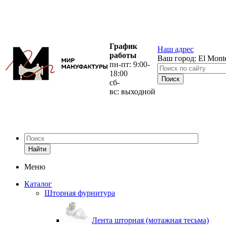
График
Наш адрес
работы
Ваш город:
El Mont
пн-пт: 9:00-
18:00
сб-
вс: выходной
Найти
Меню
Каталог
Шторная фурнитура
Лента шторная (мотажная тесьма)