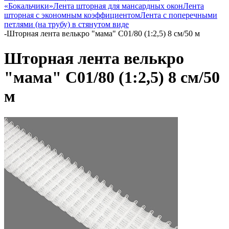
«Бокальчики»
Лента шторная для мансардных окон
Лента
шторная с экономным коэффициентом
Лента с поперечными
петлями (на трубу) в стянутом виде
-
Шторная лента велькро "мама" C01/80 (1:2,5) 8 см/50 м
Шторная лента велькро
"мама" C01/80 (1:2,5) 8 см/50
м