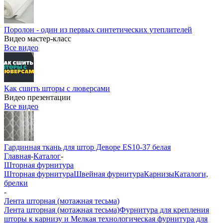
Поролон - один из первых синтетических утеплителей
Видео мастер-класс
Все видео
Как сшить шторы с люверсами
Видео презентации
Все видео
Гардинная ткань для штор Деворе ES10-37 белая
Главная
-
Каталог
-
Шторная фурнитура
Шторная фурнитура
Швейная фурнитура
Карнизы
Каталоги,
брелки
-
Лента шторная (мотажная тесьма)
Лента шторная (мотажная тесьма)
Фурнитура для крепления
шторы к карнизу и Мелкая технологическая фурнитура для