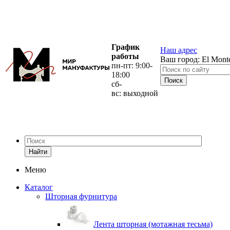
График
Наш адрес
работы
Ваш город:
El Mont
пн-пт: 9:00-
18:00
сб-
вс: выходной
Найти
Меню
Каталог
Шторная фурнитура
Лента шторная (мотажная тесьма)