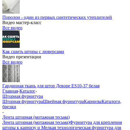
Поролон - один из первых синтетических утеплителей
Видео мастер-класс
Все видео
Как сшить шторы с люверсами
Видео презентации
Все видео
Гардинная ткань для штор Деворе ES10-37 белая
Главная
-
Каталог
-
Шторная фурнитура
Шторная фурнитура
Швейная фурнитура
Карнизы
Каталоги,
брелки
-
Лента шторная (мотажная тесьма)
Лента шторная (мотажная тесьма)
Фурнитура для крепления
шторы к карнизу и Мелкая технологическая фурнитура для