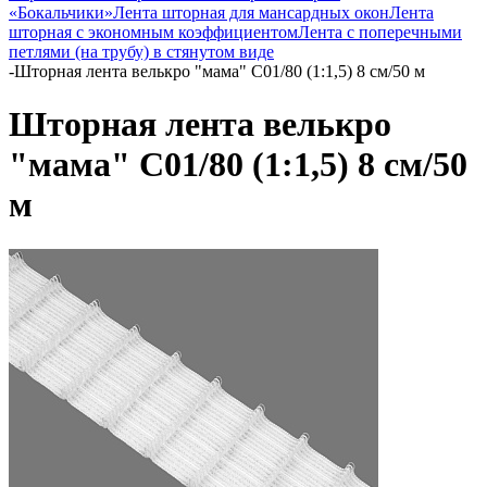
«Бокальчики»
Лента шторная для мансардных окон
Лента
шторная с экономным коэффициентом
Лента с поперечными
петлями (на трубу) в стянутом виде
-
Шторная лента велькро "мама" C01/80 (1:1,5) 8 см/50 м
Шторная лента велькро
"мама" C01/80 (1:1,5) 8 см/50
м