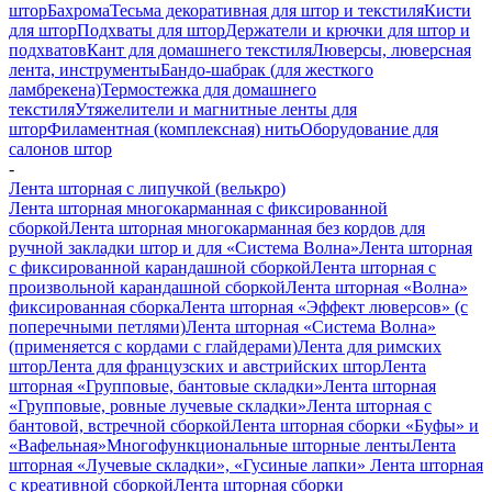
штор
Бахрома
Тесьма декоративная для штор и текстиля
Кисти
для штор
Подхваты для штор
Держатели и крючки для штор и
подхватов
Кант для домашнего текстиля
Люверсы, люверсная
лента, инструменты
Бандо-шабрак (для жесткого
ламбрекена)
Термостежка для домашнего
текстиля
Утяжелители и магнитные ленты для
штор
Филаментная (комплексная) нить
Оборудование для
салонов штор
-
Лента шторная с липучкой (велькро)
Лента шторная многокарманная с фиксированной
сборкой
Лента шторная многокарманная без кордов для
ручной закладки штор и для «Система Волна»
Лента шторная
с фиксированной карандашной сборкой
Лента шторная с
произвольной карандашной сборкой
Лента шторная «Волна»
фиксированная сборка
Лента шторная «Эффект люверсов» (с
поперечными петлями)
Лента шторная «Система Волна»
(применяется с кордами с глайдерами)
Лента для римских
штор
Лента для французских и австрийских штор
Лента
шторная «Групповые, бантовые складки»
Лента шторная
«Групповые, ровные лучевые складки»
Лента шторная с
бантовой, встречной сборкой
Лента шторная сборки «Буфы» и
«Вафельная»
Многофункциональные шторные ленты
Лента
шторная «Лучевые складки», «Гусиные лапки»
Лента шторная
с креативной сборкой
Лента шторная сборки