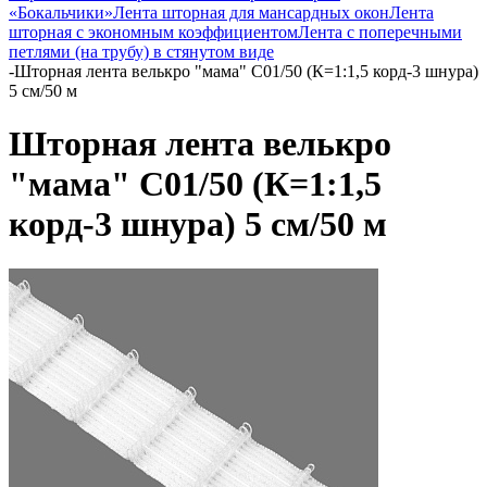
«Бокальчики»
Лента шторная для мансардных окон
Лента
шторная с экономным коэффициентом
Лента с поперечными
петлями (на трубу) в стянутом виде
-
Шторная лента велькро "мама" C01/50 (К=1:1,5 корд-3 шнура)
5 см/50 м
Шторная лента велькро
"мама" C01/50 (К=1:1,5
корд-3 шнура) 5 см/50 м