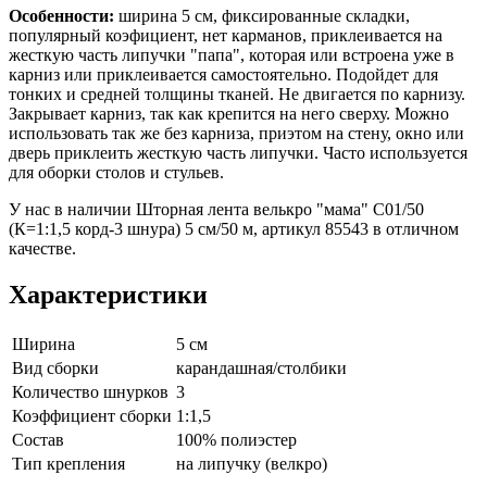
Особенности:
ширина 5 см, фиксированные складки,
популярный коэфициент, нет карманов, приклеивается на
жесткую часть липучки "папа", которая или встроена уже в
карниз или приклеивается самостоятельно. Подойдет для
тонких и средней толщины тканей. Не двигается по карнизу.
Закрывает карниз, так как крепится на него сверху. Можно
использовать так же без карниза, приэтом на стену, окно или
дверь приклеить жесткую часть липучки. Часто используется
для оборки столов и стульев.
У нас в наличии Шторная лента велькро "мама" C01/50
(К=1:1,5 корд-3 шнура) 5 см/50 м, артикул 85543 в отличном
качестве.
Характеристики
Ширина
5 см
Вид сборки
карандашная/столбики
Количество шнурков
3
Коэффициент сборки
1:1,5
Состав
100% полиэстер
Тип крепления
на липучку (велкро)