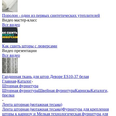
Поролон - один из первых синтетических утеплителей
Видео мастер-класс
Все видео
Как сшить шторы с люверсами
Видео презентации
Все видео
Гардинная ткань для штор Деворе ES10-37 белая
Главная
-
Каталог
-
Шторная фурнитура
Шторная фурнитура
Швейная фурнитура
Карнизы
Каталоги,
брелки
-
Лента шторная (мотажная тесьма)
Лента шторная (мотажная тесьма)
Фурнитура для крепления
шторы к карнизу и Мелкая технологическая фурнитура для