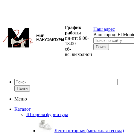
График
Наш адрес
работы
Ваш город:
El Mont
пн-пт: 9:00-
18:00
сб-
вс: выходной
Найти
Меню
Каталог
Шторная фурнитура
Лента шторная (мотажная тесьма)