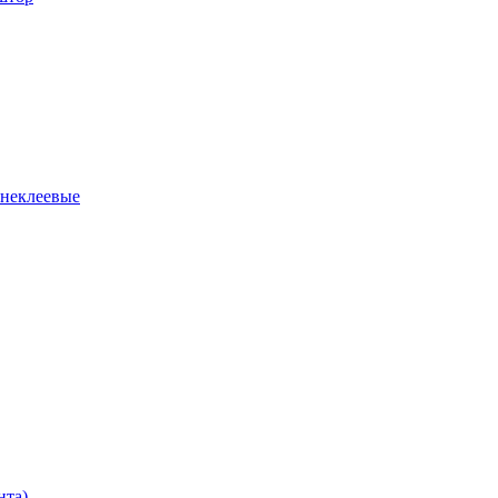
 неклеевые
нта)