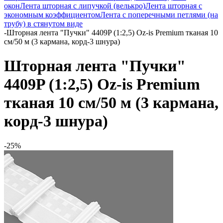
окон
Лента шторная с липучкой (велькро)
Лента шторная с
экономным коэффициентом
Лента с поперечными петлями (на
трубу) в стянутом виде
-
Шторная лента "Пучки" 4409P (1:2,5) Oz-is Premium тканая 10
см/50 м (3 кармана, корд-3 шнура)
Шторная лента "Пучки"
4409P (1:2,5) Oz-is Premium
тканая 10 см/50 м (3 кармана,
корд-3 шнура)
-25%