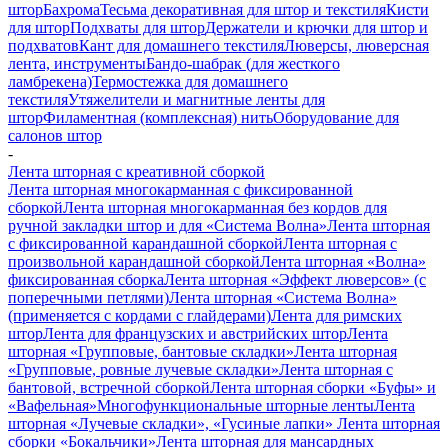
штор
Бахрома
Тесьма декоративная для штор и текстиля
Кисти
для штор
Подхваты для штор
Держатели и крючки для штор и
подхватов
Кант для домашнего текстиля
Люверсы, люверсная
лента, инструменты
Бандо-шабрак (для жесткого
ламбрекена)
Термостежка для домашнего
текстиля
Утяжелители и магнитные ленты для
штор
Филаментная (комплексная) нить
Оборудование для
салонов штор
-
Лента шторная с креативной сборкой
Лента шторная многокарманная с фиксированной
сборкой
Лента шторная многокарманная без кордов для
ручной закладки штор и для «Система Волна»
Лента шторная
с фиксированной карандашной сборкой
Лента шторная с
произвольной карандашной сборкой
Лента шторная «Волна»
фиксированная сборка
Лента шторная «Эффект люверсов» (с
поперечными петлями)
Лента шторная «Система Волна»
(применяется с кордами с глайдерами)
Лента для римских
штор
Лента для французских и австрийских штор
Лента
шторная «Групповые, бантовые складки»
Лента шторная
«Групповые, ровные лучевые складки»
Лента шторная с
бантовой, встречной сборкой
Лента шторная сборки «Буфы» и
«Вафельная»
Многофункциональные шторные ленты
Лента
шторная «Лучевые складки», «Гусиные лапки»
Лента шторная
сборки «Бокальчики»
Лента шторная для мансардных