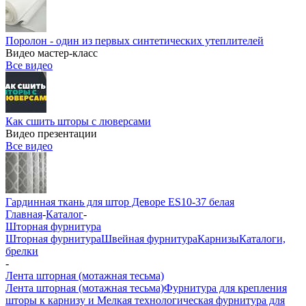
Поролон - один из первых синтетических утеплителей
Видео мастер-класс
Все видео
Как сшить шторы с люверсами
Видео презентации
Все видео
Гардинная ткань для штор Деворе ES10-37 белая
Главная
-
Каталог
-
Шторная фурнитура
Шторная фурнитура
Швейная фурнитура
Карнизы
Каталоги,
брелки
-
Лента шторная (мотажная тесьма)
Лента шторная (мотажная тесьма)
Фурнитура для крепления
шторы к карнизу и Мелкая технологическая фурнитура для