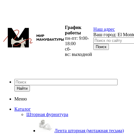
График
Наш адрес
работы
Ваш город:
El Mont
пн-пт: 9:00-
18:00
сб-
вс: выходной
Найти
Меню
Каталог
Шторная фурнитура
Лента шторная (мотажная тесьма)