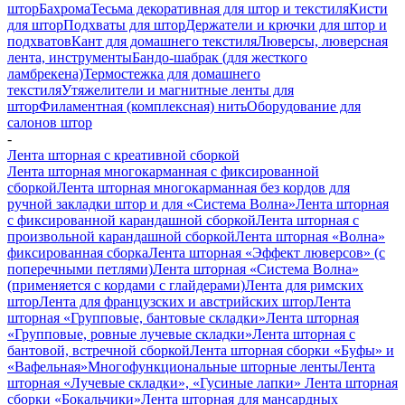
штор
Бахрома
Тесьма декоративная для штор и текстиля
Кисти
для штор
Подхваты для штор
Держатели и крючки для штор и
подхватов
Кант для домашнего текстиля
Люверсы, люверсная
лента, инструменты
Бандо-шабрак (для жесткого
ламбрекена)
Термостежка для домашнего
текстиля
Утяжелители и магнитные ленты для
штор
Филаментная (комплексная) нить
Оборудование для
салонов штор
-
Лента шторная с креативной сборкой
Лента шторная многокарманная с фиксированной
сборкой
Лента шторная многокарманная без кордов для
ручной закладки штор и для «Система Волна»
Лента шторная
с фиксированной карандашной сборкой
Лента шторная с
произвольной карандашной сборкой
Лента шторная «Волна»
фиксированная сборка
Лента шторная «Эффект люверсов» (с
поперечными петлями)
Лента шторная «Система Волна»
(применяется с кордами с глайдерами)
Лента для римских
штор
Лента для французских и австрийских штор
Лента
шторная «Групповые, бантовые складки»
Лента шторная
«Групповые, ровные лучевые складки»
Лента шторная с
бантовой, встречной сборкой
Лента шторная сборки «Буфы» и
«Вафельная»
Многофункциональные шторные ленты
Лента
шторная «Лучевые складки», «Гусиные лапки»
Лента шторная
сборки «Бокальчики»
Лента шторная для мансардных