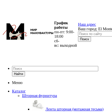
График
Наш адрес
работы
Ваш город:
El Mont
пн-пт: 9:00-
18:00
сб-
вс: выходной
Найти
Меню
Каталог
Шторная фурнитура
Лента шторная (мотажная тесьма)