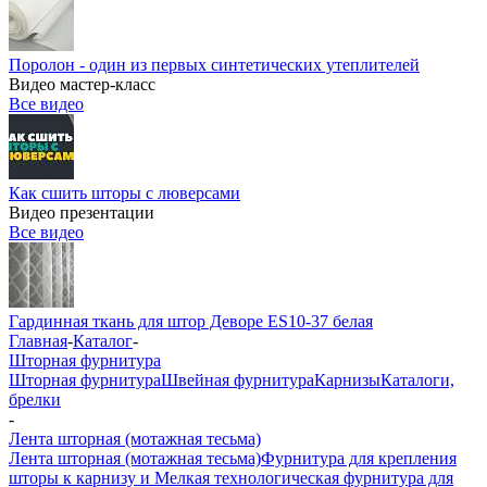
Поролон - один из первых синтетических утеплителей
Видео мастер-класс
Все видео
Как сшить шторы с люверсами
Видео презентации
Все видео
Гардинная ткань для штор Деворе ES10-37 белая
Главная
-
Каталог
-
Шторная фурнитура
Шторная фурнитура
Швейная фурнитура
Карнизы
Каталоги,
брелки
-
Лента шторная (мотажная тесьма)
Лента шторная (мотажная тесьма)
Фурнитура для крепления
шторы к карнизу и Мелкая технологическая фурнитура для