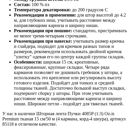
Состав:
100 % пэ
Температура декатировки:
до 200 градусов С
Рекомендации в применении:
для штор высотой до 4.2
м, для глубоких ниш, учитывать расстояние между
направляющими карниза и ширину ниши.
Рекомендации при пошиве:
стандартно, пристрачивать
не менее тремя-четырьмя строчками.
Рекомендации при навеске:
учитывать размер крючка
и глайдера, подходит для крючков разных типов и
размеров, рекомендуем использовать двойной крючок
"улитку" одевая его по центру каждой группы складок.
Особенности:
широкая 15 см, креативные,
фиксированные, крупные складки. Четыре ряда
карманов позволяет не дошивать гребешок у шторы, а
использовать это крепление или регулировать высоту
готового изделия. Подойдет для тонких и средней
толщины тканей. Достаточно большой выступ складки,
подчеркнет сборку у шторы. При этом учитывать
расстояние между направляющими карниза и ширину
ниши. Широкие петли - подойдет для тяжелых тканей.
У нас в наличии Шторная лента Пучки 4085P (1:3) Oz-is
Premium тканая 15 см/50 м (4 кармана, корд-4 шнура), артикул
85118 в отличном качестве.