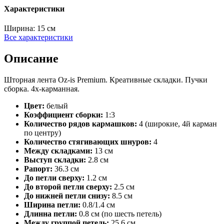
Характеристики
Ширина:
15 см
Все характеристики
Описание
Шторная лента Oz-is Premium. Креативные складки. Пучки
сборка. 4х-карманная.
Цвет:
белый
Коэффициент сборки:
1:3
Количество рядов кармашков:
4 (широкие, 4й карман
по центру)
Количество стягивающих шнуров:
4
Между складками:
13 см
Выступ складки:
2.8 см
Рапорт:
36.3 см
До петли сверху:
1.2 см
До второй петли сверху:
2.5 см
До нижней петли снизу:
8.5 см
Ширина петли:
0.8/1.4 см
Длинна петли:
0.8 см (по шесть петель)
Между группой петель:
25.6 см