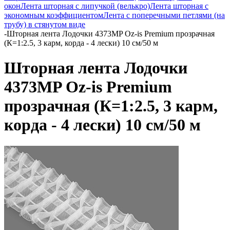
окон
Лента шторная с липучкой (велькро)
Лента шторная с
экономным коэффициентом
Лента с поперечными петлями (на
трубу) в стянутом виде
-
Шторная лента Лодочки 4373MP Oz-is Premium прозрачная
(К=1:2.5, 3 карм, корда - 4 лески) 10 см/50 м
Шторная лента Лодочки
4373MP Oz-is Premium
прозрачная (К=1:2.5, 3 карм,
корда - 4 лески) 10 см/50 м