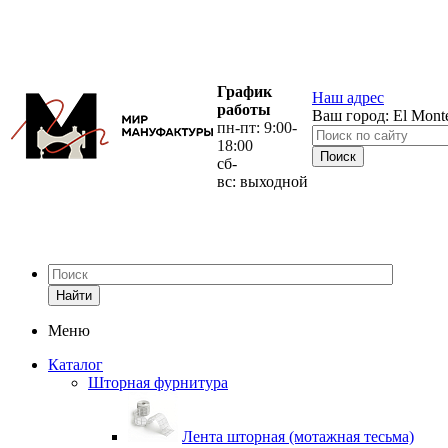
График
Наш адрес
работы
Ваш город:
El Mont
пн-пт: 9:00-
18:00
сб-
вс: выходной
Найти
Меню
Каталог
Шторная фурнитура
Лента шторная (мотажная тесьма)