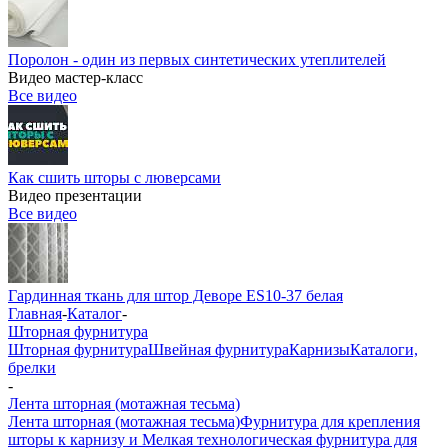
Поролон - один из первых синтетических утеплителей
Видео мастер-класс
Все видео
Как сшить шторы с люверсами
Видео презентации
Все видео
Гардинная ткань для штор Деворе ES10-37 белая
Главная
-
Каталог
-
Шторная фурнитура
Шторная фурнитура
Швейная фурнитура
Карнизы
Каталоги,
брелки
-
Лента шторная (мотажная тесьма)
Лента шторная (мотажная тесьма)
Фурнитура для крепления
шторы к карнизу и Мелкая технологическая фурнитура для