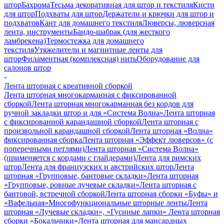
штор
Бахрома
Тесьма декоративная для штор и текстиля
Кисти
для штор
Подхваты для штор
Держатели и крючки для штор и
подхватов
Кант для домашнего текстиля
Люверсы, люверсная
лента, инструменты
Бандо-шабрак (для жесткого
ламбрекена)
Термостежка для домашнего
текстиля
Утяжелители и магнитные ленты для
штор
Филаментная (комплексная) нить
Оборудование для
салонов штор
-
Лента шторная с креативной сборкой
Лента шторная многокарманная с фиксированной
сборкой
Лента шторная многокарманная без кордов для
ручной закладки штор и для «Система Волна»
Лента шторная
с фиксированной карандашной сборкой
Лента шторная с
произвольной карандашной сборкой
Лента шторная «Волна»
фиксированная сборка
Лента шторная «Эффект люверсов» (с
поперечными петлями)
Лента шторная «Система Волна»
(применяется с кордами с глайдерами)
Лента для римских
штор
Лента для французских и австрийских штор
Лента
шторная «Групповые, бантовые складки»
Лента шторная
«Групповые, ровные лучевые складки»
Лента шторная с
бантовой, встречной сборкой
Лента шторная сборки «Буфы» и
«Вафельная»
Многофункциональные шторные ленты
Лента
шторная «Лучевые складки», «Гусиные лапки»
Лента шторная
сборки «Бокальчики»
Лента шторная для мансардных