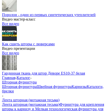
Поролон - один из первых синтетических утеплителей
Видео мастер-класс
Все видео
Как сшить шторы с люверсами
Видео презентации
Все видео
Гардинная ткань для штор Деворе ES10-37 белая
Главная
-
Каталог
-
Шторная фурнитура
Шторная фурнитура
Швейная фурнитура
Карнизы
Каталоги,
брелки
-
Лента шторная (мотажная тесьма)
Лента шторная (мотажная тесьма)
Фурнитура для крепления
шторы к карнизу и Мелкая технологическая фурнитура для