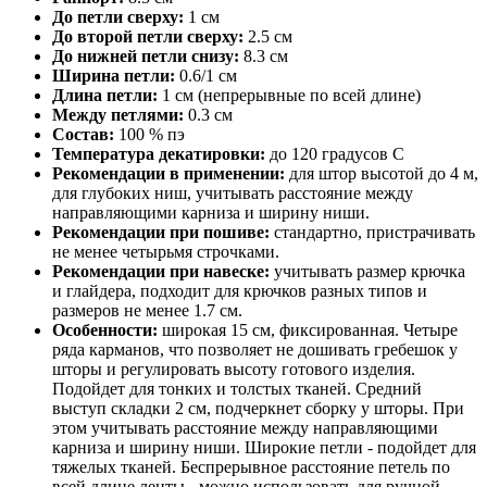
До петли сверху:
1 см
До второй петли сверху:
2.5 см
До нижней петли снизу:
8.3 см
Ширина петли:
0.6/1 см
Длина петли:
1 см (непрерывные по всей длине)
Между петлями:
0.3 см
Состав:
100 % пэ
Температура декатировки:
до 120 градусов С
Рекомендации в применении:
для штор высотой до 4 м,
для глубоких ниш, учитывать расстояние между
направляющими карниза и ширину ниши.
Рекомендации при пошиве:
стандартно, пристрачивать
не менее четырьмя строчками.
Рекомендации при навеске:
учитывать размер крючка
и глайдера, подходит для крючков разных типов и
размеров не менее 1.7 см.
Особенности:
широкая 15 см, фиксированная. Четыре
ряда карманов, что позволяет не дошивать гребешок у
шторы и регулировать высоту готового изделия.
Подойдет для тонких и толстых тканей. Средний
выступ складки 2 см, подчеркнет сборку у шторы. При
этом учитывать расстояние между направляющими
карниза и ширину ниши. Широкие петли - подойдет для
тяжелых тканей. Беспрерывное расстояние петель по
всей длине ленты - можно использовать для ручной