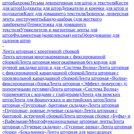
штор
Бахрома
Тесьма декоративная для штор и текстиля
Кисти
для штор
Подхваты для штор
Держатели и крючки для штор и
подхватов
Кант для домашнего текстиля
Люверсы, люверсная
лента, инструменты
Бандо-шабрак (для жесткого
ламбрекена)
Термостежка для домашнего
текстиля
Утяжелители и магнитные ленты для
штор
Филаментная (комплексная) нить
Оборудование для
салонов штор
-
Лента шторная с креативной сборкой
Лента шторная многокарманная с фиксированной
сборкой
Лента шторная многокарманная без кордов для
ручной закладки штор и для «Система Волна»
Лента шторная
с фиксированной карандашной сборкой
Лента шторная с
произвольной карандашной сборкой
Лента шторная «Волна»
фиксированная сборка
Лента шторная «Эффект люверсов» (с
поперечными петлями)
Лента шторная «Система Волна»
(применяется с кордами с глайдерами)
Лента для римских
штор
Лента для французских и австрийских штор
Лента
шторная «Групповые, бантовые складки»
Лента шторная
«Групповые, ровные лучевые складки»
Лента шторная с
бантовой, встречной сборкой
Лента шторная сборки «Буфы» и
«Вафельная»
Многофункциональные шторные ленты
Лента
шторная «Лучевые складки», «Гусиные лапки»
Лента шторная
сборки «Бокальчики»
Лента шторная для мансардных