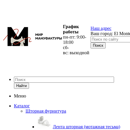
График
Наш адрес
работы
Ваш город:
El Mont
пн-пт: 9:00-
18:00
сб-
вс: выходной
Найти
Меню
Каталог
Шторная фурнитура
Лента шторная (мотажная тесьма)