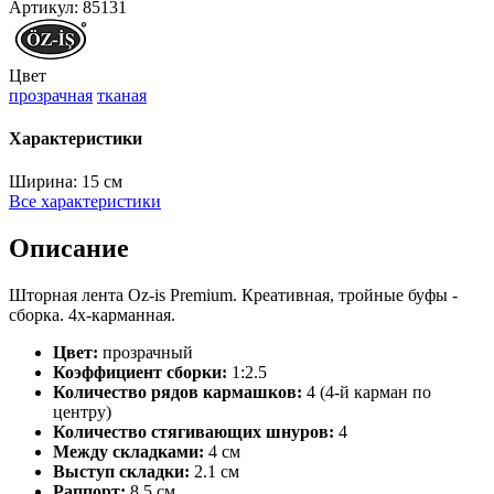
Артикул:
85131
Цвет
прозрачная
тканая
Характеристики
Ширина:
15 см
Все характеристики
Описание
Шторная лента Oz-is Premium. Креативная, тройные буфы -
сборка. 4х-карманная.
Цвет:
прозрачный
Коэффициент сборки:
1:2.5
Количество рядов кармашков:
4 (4-й карман по
центру)
Количество стягивающих шнуров:
4
Между складками:
4 см
Выступ складки:
2.1 см
Раппорт:
8.5 см