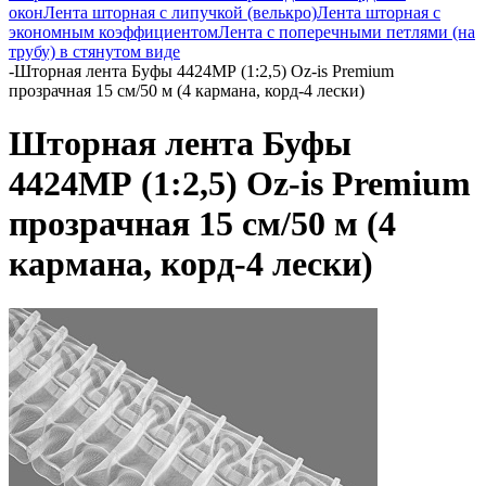
окон
Лента шторная с липучкой (велькро)
Лента шторная с
экономным коэффициентом
Лента с поперечными петлями (на
трубу) в стянутом виде
-
Шторная лента Буфы 4424МР (1:2,5) Oz-is Premium
прозрачная 15 см/50 м (4 кармана, корд-4 лески)
Шторная лента Буфы
4424МР (1:2,5) Oz-is Premium
прозрачная 15 см/50 м (4
кармана, корд-4 лески)