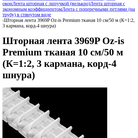
окон
Лента шторная с липучкой (велькро)
Лента шторная с
экономным коэффициентом
Лента с поперечными петлями (на
трубу) в стянутом виде
-
Шторная лента 3969P Oz-is Premium тканая 10 см/50 м (К=1:2,
3 кармана, корд-4 шнура)
Шторная лента 3969P Oz-is
Premium тканая 10 см/50 м
(К=1:2, 3 кармана, корд-4
шнура)