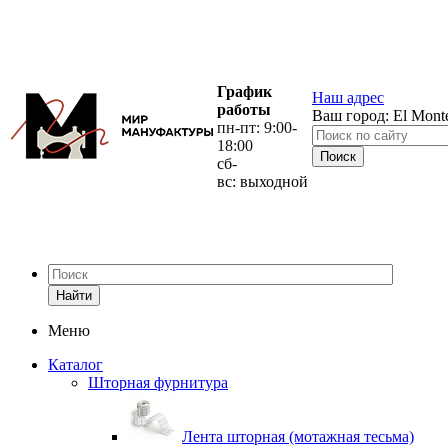
График
Наш адрес
работы
Ваш город:
El Mont
пн-пт: 9:00-
18:00
сб-
вс: выходной
Найти
Меню
Каталог
Шторная фурнитура
Лента шторная (мотажная тесьма)