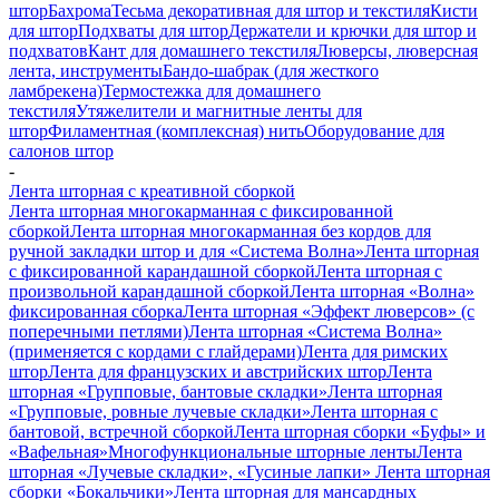
штор
Бахрома
Тесьма декоративная для штор и текстиля
Кисти
для штор
Подхваты для штор
Держатели и крючки для штор и
подхватов
Кант для домашнего текстиля
Люверсы, люверсная
лента, инструменты
Бандо-шабрак (для жесткого
ламбрекена)
Термостежка для домашнего
текстиля
Утяжелители и магнитные ленты для
штор
Филаментная (комплексная) нить
Оборудование для
салонов штор
-
Лента шторная с креативной сборкой
Лента шторная многокарманная с фиксированной
сборкой
Лента шторная многокарманная без кордов для
ручной закладки штор и для «Система Волна»
Лента шторная
с фиксированной карандашной сборкой
Лента шторная с
произвольной карандашной сборкой
Лента шторная «Волна»
фиксированная сборка
Лента шторная «Эффект люверсов» (с
поперечными петлями)
Лента шторная «Система Волна»
(применяется с кордами с глайдерами)
Лента для римских
штор
Лента для французских и австрийских штор
Лента
шторная «Групповые, бантовые складки»
Лента шторная
«Групповые, ровные лучевые складки»
Лента шторная с
бантовой, встречной сборкой
Лента шторная сборки «Буфы» и
«Вафельная»
Многофункциональные шторные ленты
Лента
шторная «Лучевые складки», «Гусиные лапки»
Лента шторная
сборки «Бокальчики»
Лента шторная для мансардных