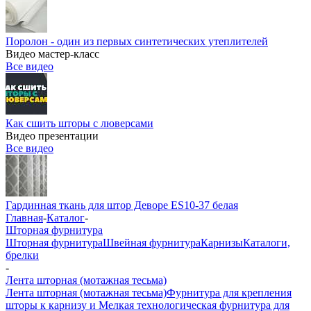
Поролон - один из первых синтетических утеплителей
Видео мастер-класс
Все видео
Как сшить шторы с люверсами
Видео презентации
Все видео
Гардинная ткань для штор Деворе ES10-37 белая
Главная
-
Каталог
-
Шторная фурнитура
Шторная фурнитура
Швейная фурнитура
Карнизы
Каталоги,
брелки
-
Лента шторная (мотажная тесьма)
Лента шторная (мотажная тесьма)
Фурнитура для крепления
шторы к карнизу и Мелкая технологическая фурнитура для