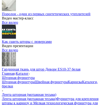
Поролон - один из первых синтетических утеплителей
Видео мастер-класс
Все видео
Как сшить шторы с люверсами
Видео презентации
Все видео
Гардинная ткань для штор Деворе ES10-37 белая
Главная
-
Каталог
-
Шторная фурнитура
Шторная фурнитура
Швейная фурнитура
Карнизы
Каталоги,
брелки
-
Лента шторная (мотажная тесьма)
Лента шторная (мотажная тесьма)
Фурнитура для крепления
шторы к карнизу и Мелкая технологическая фурнитура для