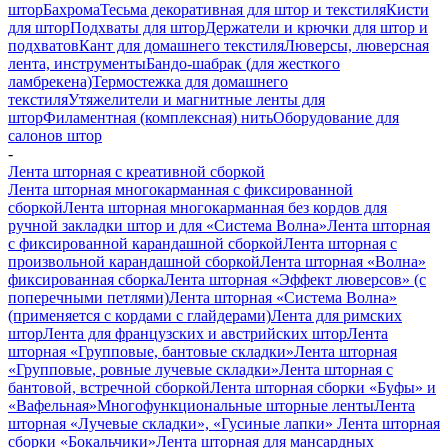
штор
Бахрома
Тесьма декоративная для штор и текстиля
Кисти
для штор
Подхваты для штор
Держатели и крючки для штор и
подхватов
Кант для домашнего текстиля
Люверсы, люверсная
лента, инструменты
Бандо-шабрак (для жесткого
ламбрекена)
Термостежка для домашнего
текстиля
Утяжелители и магнитные ленты для
штор
Филаментная (комплексная) нить
Оборудование для
салонов штор
-
Лента шторная с креативной сборкой
Лента шторная многокарманная с фиксированной
сборкой
Лента шторная многокарманная без кордов для
ручной закладки штор и для «Система Волна»
Лента шторная
с фиксированной карандашной сборкой
Лента шторная с
произвольной карандашной сборкой
Лента шторная «Волна»
фиксированная сборка
Лента шторная «Эффект люверсов» (с
поперечными петлями)
Лента шторная «Система Волна»
(применяется с кордами с глайдерами)
Лента для римских
штор
Лента для французских и австрийских штор
Лента
шторная «Групповые, бантовые складки»
Лента шторная
«Групповые, ровные лучевые складки»
Лента шторная с
бантовой, встречной сборкой
Лента шторная сборки «Буфы» и
«Вафельная»
Многофункциональные шторные ленты
Лента
шторная «Лучевые складки», «Гусиные лапки»
Лента шторная
сборки «Бокальчики»
Лента шторная для мансардных