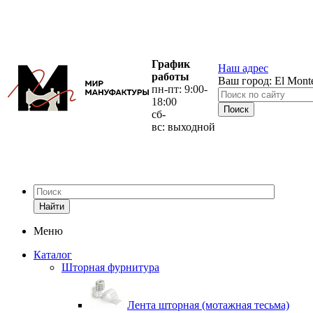
График
Наш адрес
работы
Ваш город:
El Mont
пн-пт: 9:00-
18:00
сб-
вс: выходной
Найти
Меню
Каталог
Шторная фурнитура
Лента шторная (мотажная тесьма)