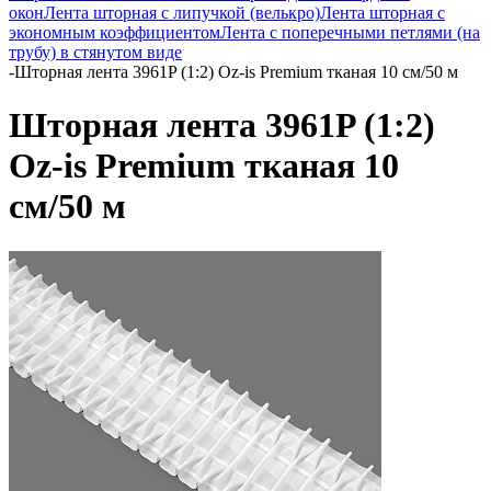
окон
Лента шторная с липучкой (велькро)
Лента шторная с
экономным коэффициентом
Лента с поперечными петлями (на
трубу) в стянутом виде
-
Шторная лента 3961P (1:2) Oz-is Premium тканая 10 см/50 м
Шторная лента 3961P (1:2)
Oz-is Premium тканая 10
см/50 м