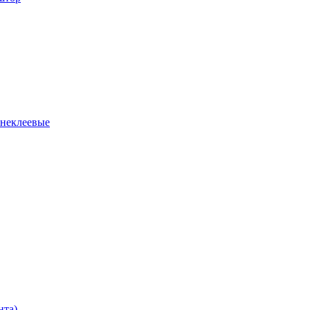
 неклеевые
нта)