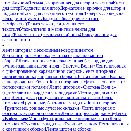
штор
Бахрома
Тесьма декоративная для штор и текстиля
Кисти
для штор
Подхваты для штор
Держатели и крючки для штор и
подхватов
Кант для домашнего текстиля
Люверсы, люверсная
лента, инструменты
Бандо-шабрак (для жесткого
ламбрекена)
Термостежка для домашнего
текстиля
Утяжелители и магнитные ленты для
штор
Филаментная (комплексная) нить
Оборудование для
салонов штор
-
Лента шторная с экономным коэффициентом
Лента шторная многокарманная с фиксированной
сборкой
Лента шторная многокарманная без кордов для
ручной закладки штор и для «Система Волна»
Лента шторная
с фиксированной карандашной сборкой
Лента шторная с
произвольной карандашной сборкой
Лента шторная «Волна»
фиксированная сборка
Лента шторная «Эффект люверсов» (с
поперечными петлями)
Лента шторная «Система Волна»
(применяется с кордами с глайдерами)
Лента для римских
штор
Лента для французских и австрийских штор
Лента
шторная «Групповые, бантовые складки»
Лента шторная
«Групповые, ровные лучевые складки»
Лента шторная с
бантовой, встречной сборкой
Лента шторная сборки «Буфы» и
«Вафельная»
Многофункциональные шторные ленты
Лента
шторная «Лучевые складки», «Гусиные лапки»
Лента шторная
с креативной сборкой
Лента шторная сборки