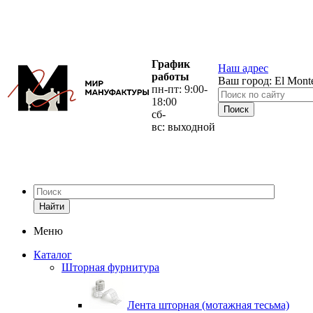
График
Наш адрес
работы
Ваш город:
El Mont
пн-пт: 9:00-
18:00
сб-
вс: выходной
Найти
Меню
Каталог
Шторная фурнитура
Лента шторная (мотажная тесьма)