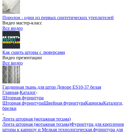
Поролон - один из первых синтетических утеплителей
Видео мастер-класс
Все видео
Как сшить шторы с люверсами
Видео презентации
Все видео
Гардинная ткань для штор Деворе ES10-37 белая
Главная
-
Каталог
-
Шторная фурнитура
Шторная фурнитура
Швейная фурнитура
Карнизы
Каталоги,
брелки
-
Лента шторная (мотажная тесьма)
Лента шторная (мотажная тесьма)
Фурнитура для крепления
шторы к карнизу и Мелкая технологическая фурнитура для