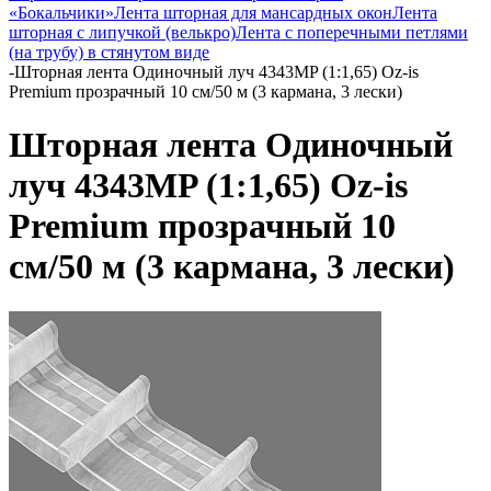
«Бокальчики»
Лента шторная для мансардных окон
Лента
шторная с липучкой (велькро)
Лента с поперечными петлями
(на трубу) в стянутом виде
-
Шторная лента Одиночный луч 4343MP (1:1,65) Oz-is
Premium прозрачный 10 см/50 м (3 кармана, 3 лески)
Шторная лента Одиночный
луч 4343MP (1:1,65) Oz-is
Premium прозрачный 10
см/50 м (3 кармана, 3 лески)