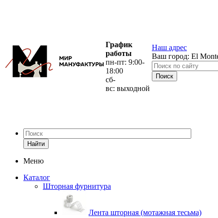
График
Наш адрес
работы
Ваш город:
El Mont
пн-пт: 9:00-
18:00
сб-
вс: выходной
Найти
Меню
Каталог
Шторная фурнитура
Лента шторная (мотажная тесьма)