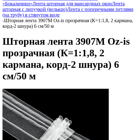
«Бокальчики»
Лента шторная для мансардных окон
Лента
шторная с липучкой (велькро)
Лента с поперечными петлями
(на трубу) в стянутом виде
-
Шторная лента 3907M Oz-is прозрачная (К=1:1,8, 2 кармана,
корд-2 шнура) 6 см/50 м
Шторная лента 3907M Oz-is
прозрачная (К=1:1,8, 2
кармана, корд-2 шнура) 6
см/50 м