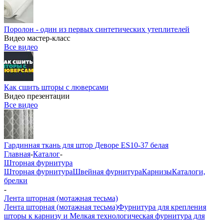
Поролон - один из первых синтетических утеплителей
Видео мастер-класс
Все видео
Как сшить шторы с люверсами
Видео презентации
Все видео
Гардинная ткань для штор Деворе ES10-37 белая
Главная
-
Каталог
-
Шторная фурнитура
Шторная фурнитура
Швейная фурнитура
Карнизы
Каталоги,
брелки
-
Лента шторная (мотажная тесьма)
Лента шторная (мотажная тесьма)
Фурнитура для крепления
шторы к карнизу и Мелкая технологическая фурнитура для