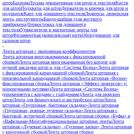
штор
Бахрома
Тесьма декоративная для штор и текстиля
Кисти
для штор
Подхваты для штор
Держатели и крючки для штор и
подхватов
Кант для домашнего текстиля
Люверсы, люверсная
лента, инструменты
Бандо-шабрак (для жесткого
ламбрекена)
Термостежка для домашнего
текстиля
Утяжелители и магнитные ленты для
штор
Филаментная (комплексная) нить
Оборудование для
салонов штор
-
Лента шторная с экономным коэффициентом
Лента шторная многокарманная с фиксированной
сборкой
Лента шторная многокарманная без кордов для
ручной закладки штор и для «Система Волна»
Лента шторная
с фиксированной карандашной сборкой
Лента шторная с
произвольной карандашной сборкой
Лента шторная «Волна»
фиксированная сборка
Лента шторная «Эффект люверсов» (с
поперечными петлями)
Лента шторная «Система Волна»
(применяется с кордами с глайдерами)
Лента для римских
штор
Лента для французских и австрийских штор
Лента
шторная «Групповые, бантовые складки»
Лента шторная
«Групповые, ровные лучевые складки»
Лента шторная с
бантовой, встречной сборкой
Лента шторная сборки «Буфы» и
«Вафельная»
Многофункциональные шторные ленты
Лента
шторная «Лучевые складки», «Гусиные лапки»
Лента шторная
с креативной сборкой
Лента шторная сборки